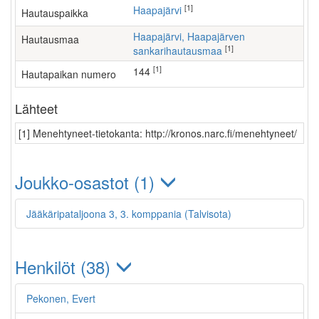
[1]
Haapajärvi
Hautauspaikka
Haapajärvi, Haapajärven
Hautausmaa
[1]
sankarihautausmaa
[1]
144
Hautapaikan numero
Lähteet
[1] Menehtyneet-tietokanta: http://kronos.narc.fi/menehtyneet/
Joukko-osastot (1)
Jääkäripataljoona 3, 3. komppania (Talvisota)
Henkilöt (38)
Pekonen, Evert