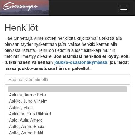
Toggl
naviga
Henkilöt
Hae tunnettuja viime sotien henkilöitä kirjoittamalla tekstiä alla
olevaan täydennyskenttään ja/tai valitse henkilö kentän alla
olevasta listasta. Henkilön tiedot ja suosituslinkkejä muihin
tietoihin ilmestyy oikealle.
Jos etsimääsi henkilöä ei löydy, voit
tutkia hänen vaiheitaan
joukko-osastonäkymässä
, jos tiedät
missä joukko-osastossa hän on palvellut.