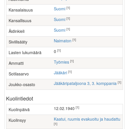
[1]
Suomi
Kansalaisuus
[1]
Suomi
Kansallisuus
[1]
Suomi
Äidinkieli
[1]
Naimaton
Siviilisääty
[1]
0
Lasten lukumäärä
[1]
työmies
Ammatti
[1]
Jääkäri
Sotilasarvo
[1]
Jääkäripataljoona 3, 3. komppania
Joukko-osasto
Kuolintiedot
[1]
12.02.1940
Kuolinpäivä
Kaatui, ruumis evakuoitu ja haudattu
Kuolinsyy
[1]