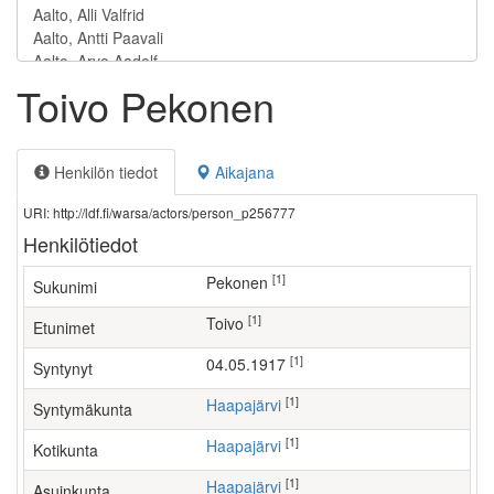
Toivo Pekonen
Henkilön tiedot
Aikajana
URI: http://ldf.fi/warsa/actors/person_p256777
Henkilötiedot
[1]
Pekonen
Sukunimi
[1]
Toivo
Etunimet
[1]
04.05.1917
Syntynyt
[1]
Haapajärvi
Syntymäkunta
[1]
Haapajärvi
Kotikunta
[1]
Haapajärvi
Asuinkunta