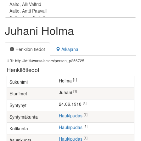
Juhani Holma
Henkilön tiedot
Aikajana
URI: http://ldf.fi/warsa/actors/person_p256725
Henkilötiedot
[1]
Holma
Sukunimi
[1]
Juhani
Etunimet
[1]
24.06.1918
Syntynyt
[1]
Haukipudas
Syntymäkunta
[1]
Haukipudas
Kotikunta
[1]
Haukipudas
Asuinkunta