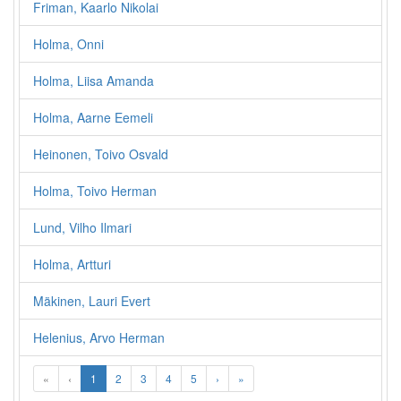
Friman, Kaarlo Nikolai
Holma, Onni
Holma, Liisa Amanda
Holma, Aarne Eemeli
Heinonen, Toivo Osvald
Holma, Toivo Herman
Lund, Vilho Ilmari
Holma, Artturi
Mäkinen, Lauri Evert
Helenius, Arvo Herman
«
‹
1
2
3
4
5
›
»