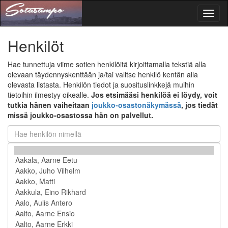
Toggl
naviga
Henkilöt
Hae tunnettuja viime sotien henkilöitä kirjoittamalla tekstiä alla
olevaan täydennyskenttään ja/tai valitse henkilö kentän alla
olevasta listasta. Henkilön tiedot ja suosituslinkkejä muihin
tietoihin ilmestyy oikealle.
Jos etsimääsi henkilöä ei löydy, voit
tutkia hänen vaiheitaan
joukko-osastonäkymässä
, jos tiedät
missä joukko-osastossa hän on palvellut.