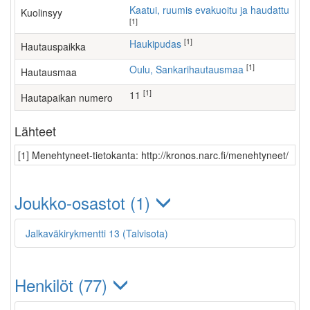
Kaatui, ruumis evakuoitu ja haudattu
Kuolinsyy
[1]
[1]
Haukipudas
Hautauspaikka
[1]
Oulu, Sankarihautausmaa
Hautausmaa
[1]
11
Hautapaikan numero
Lähteet
[1] Menehtyneet-tietokanta: http://kronos.narc.fi/menehtyneet/
Joukko-osastot (1)
Jalkaväkirykmentti 13 (Talvisota)
Henkilöt (77)