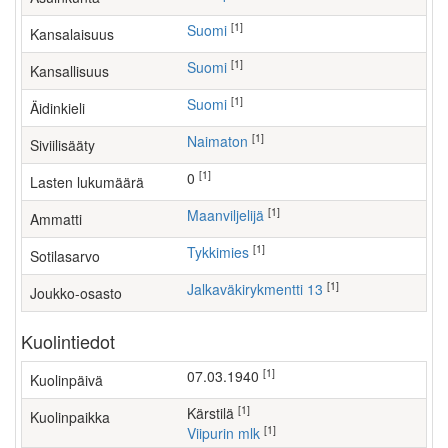
[1]
Suomi
Kansalaisuus
[1]
Suomi
Kansallisuus
[1]
Suomi
Äidinkieli
[1]
Naimaton
Siviilisääty
[1]
0
Lasten lukumäärä
[1]
maanviljelijä
Ammatti
[1]
Tykkimies
Sotilasarvo
[1]
Jalkaväkirykmentti 13
Joukko-osasto
Kuolintiedot
[1]
07.03.1940
Kuolinpäivä
[1]
Kärstilä
Kuolinpaikka
[1]
Viipurin mlk