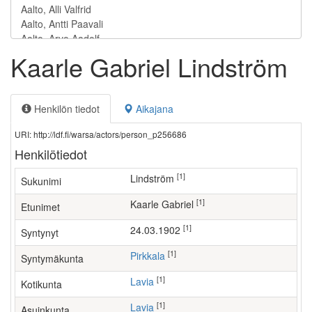
Kaarle Gabriel Lindström
Henkilön tiedot
Aikajana
URI: http://ldf.fi/warsa/actors/person_p256686
Henkilötiedot
[1]
Lindström
Sukunimi
[1]
Kaarle Gabriel
Etunimet
[1]
24.03.1902
Syntynyt
[1]
Pirkkala
Syntymäkunta
[1]
Lavia
Kotikunta
[1]
Lavia
Asuinkunta