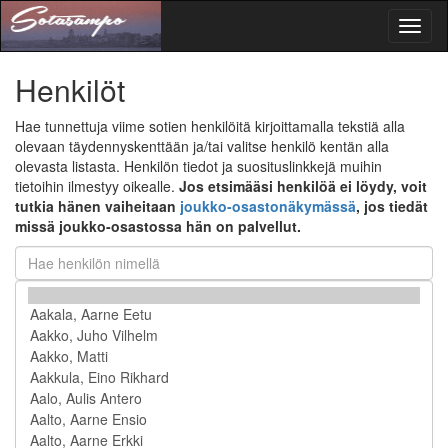
Toggl
naviga
Henkilöt
Hae tunnettuja viime sotien henkilöitä kirjoittamalla tekstiä alla
olevaan täydennyskenttään ja/tai valitse henkilö kentän alla
olevasta listasta. Henkilön tiedot ja suosituslinkkejä muihin
tietoihin ilmestyy oikealle.
Jos etsimääsi henkilöä ei löydy, voit
tutkia hänen vaiheitaan
joukko-osastonäkymässä
, jos tiedät
missä joukko-osastossa hän on palvellut.