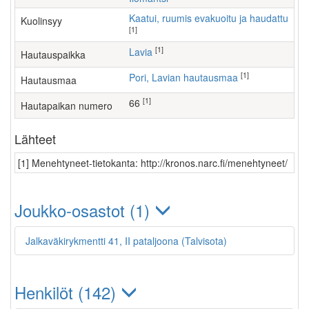
Kaatui, ruumis evakuoitu ja haudattu
Kuolinsyy
[1]
[1]
Lavia
Hautauspaikka
[1]
Pori, Lavian hautausmaa
Hautausmaa
[1]
66
Hautapaikan numero
Lähteet
[1] Menehtyneet-tietokanta: http://kronos.narc.fi/menehtyneet/
Joukko-osastot (1)
Jalkaväkirykmentti 41, II pataljoona (Talvisota)
Henkilöt (142)