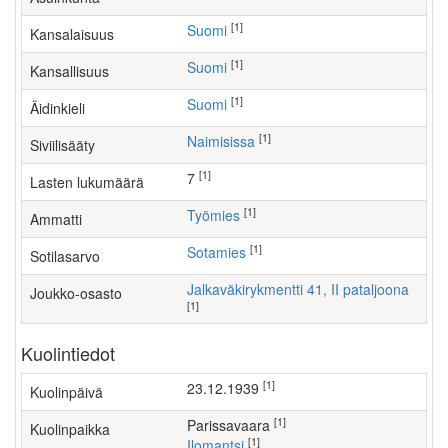
[1]
Suomi
Kansalaisuus
[1]
Suomi
Kansallisuus
[1]
Suomi
Äidinkieli
[1]
Naimisissa
Siviilisääty
[1]
7
Lasten lukumäärä
[1]
työmies
Ammatti
[1]
Sotamies
Sotilasarvo
Jalkaväkirykmentti 41, II pataljoona
Joukko-osasto
[1]
Kuolintiedot
[1]
23.12.1939
Kuolinpäivä
[1]
Parissavaara
Kuolinpaikka
[1]
Ilomantsi