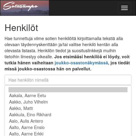
Toggl
naviga
Henkilöt
Hae tunnettuja viime sotien henkilöitä kirjoittamalla tekstiä alla
olevaan täydennyskenttään ja/tai valitse henkilö kentän alla
olevasta listasta. Henkilön tiedot ja suosituslinkkejä muihin
tietoihin ilmestyy oikealle.
Jos etsimääsi henkilöä ei löydy, voit
tutkia hänen vaiheitaan
joukko-osastonäkymässä
, jos tiedät
missä joukko-osastossa hän on palvellut.