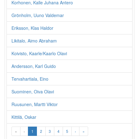
Korhonen, Kalle Juhana Antero
Grönholm, Uuno Valdemar
Eriksson, Klas Haldor
Likitalo, Aimo Abraham
Koivisto, Kaarle/Kaarlo Olavi
Andersson, Karl Guido
Tervahartiala, Eino
Suominen, Oiva Olavi
Ruusunen, Martti Viktor
Kittilä, Oskar
«
‹
1
2
3
4
5
›
»