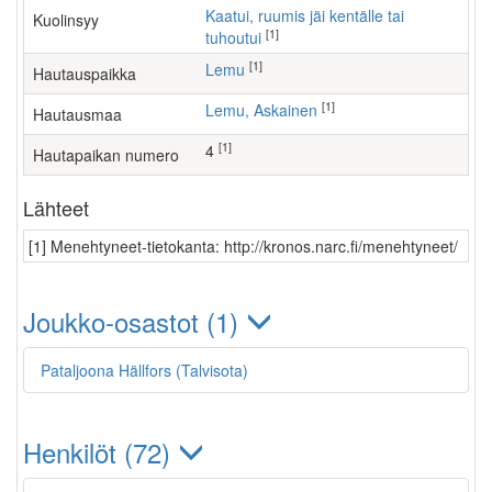
Kaatui, ruumis jäi kentälle tai
Kuolinsyy
[1]
tuhoutui
[1]
Lemu
Hautauspaikka
[1]
Lemu, Askainen
Hautausmaa
[1]
4
Hautapaikan numero
Lähteet
[1] Menehtyneet-tietokanta: http://kronos.narc.fi/menehtyneet/
Joukko-osastot (1)
Pataljoona Hällfors (Talvisota)
Henkilöt (72)