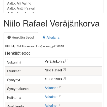
Niilo Rafael Veräjänkorva
Henkilön tiedot
Aikajana
URI: http://ldf.fi/warsa/actors/person_p256648
Henkilötiedot
[1]
Veräjänkorva
Sukunimi
[1]
Niilo Rafael
Etunimet
[1]
13.08.1903
Syntynyt
[1]
Askainen
Syntymäkunta
[1]
Askainen
Kotikunta
[1]
Askainen
Asuinkunta