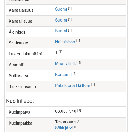
[1]
Suomi
Kansalaisuus
[1]
Suomi
Kansallisuus
[1]
Suomi
Äidinkieli
[1]
Naimisissa
Siviilisääty
[1]
1
Lasten lukumäärä
[1]
maanviljelijä
Ammatti
[1]
Kersantti
Sotilasarvo
[1]
Pataljoona Hällfors
Joukko-osasto
Kuolintiedot
[1]
03.03.1940
Kuolinpäivä
[1]
Teikarsaari
Kuolinpaikka
[1]
Säkkijärvi