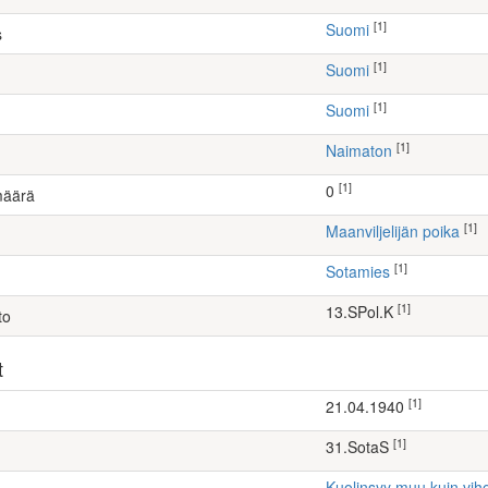
[1]
Suomi
s
[1]
Suomi
[1]
Suomi
[1]
Naimaton
[1]
0
määrä
[1]
maanviljelijän poika
[1]
Sotamies
[1]
13.SPol.K
to
t
[1]
21.04.1940
[1]
31.SotaS
Kuolinsyy muu kuin vih