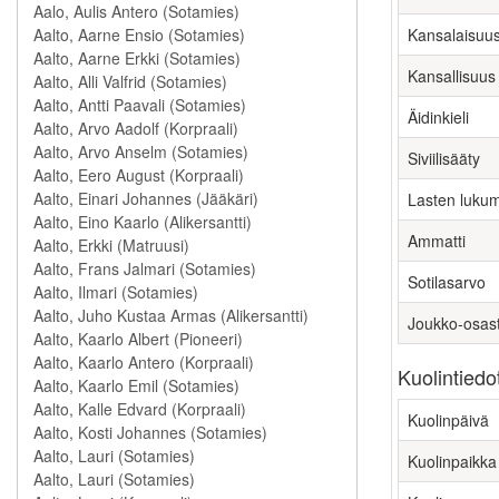
Kansalaisuu
Kansallisuus
Äidinkieli
Siviilisääty
Lasten luku
Ammatti
Sotilasarvo
Joukko-osas
Kuolintiedo
Kuolinpäivä
Kuolinpaikka