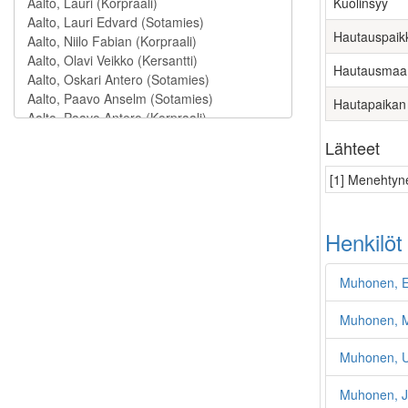
Kuolinsyy
Hautauspaik
Hautausmaa
Hautapaikan
Lähteet
[1] Menehtyne
Henkilöt
Muhonen, Er
Muhonen, Ma
Muhonen, U
Muhonen, Ju