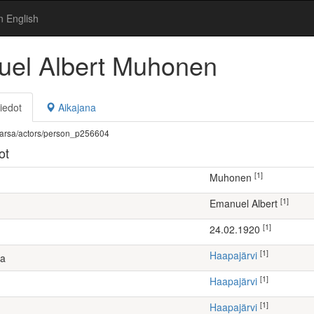
n English
el Albert Muhonen
iedot
Aikajana
fi/warsa/actors/person_p256604
ot
[1]
Muhonen
[1]
Emanuel Albert
[1]
24.02.1920
[1]
Haapajärvi
ta
[1]
Haapajärvi
[1]
Haapajärvi