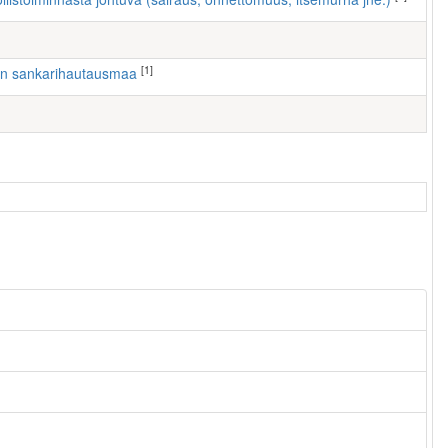
[1]
ven sankarihautausmaa