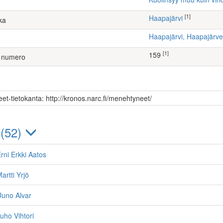
[1]
Haapajärvi
ka
Haapajärvi, Haapajär
[1]
159
 numero
et-tietokanta: http://kronos.narc.fi/menehtyneet/
 (52)
ni Erkki Aatos
rtti Yrjö
uno Alvar
ho Vihtori