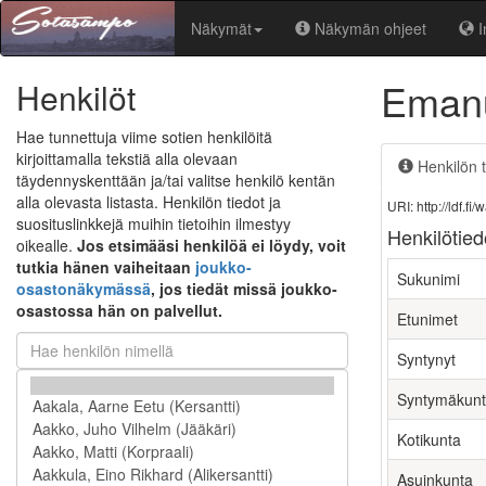
Näkymät
Näkymän ohjeet
I
Emanu
Henkilöt
Hae tunnettuja viime sotien henkilöitä
kirjoittamalla tekstiä alla olevaan
Henkilön t
täydennyskenttään ja/tai valitse henkilö kentän
alla olevasta listasta. Henkilön tiedot ja
URI: http://ldf.
suosituslinkkejä muihin tietoihin ilmestyy
Henkilötied
oikealle.
Jos etsimääsi henkilöä ei löydy, voit
tutkia hänen vaiheitaan
joukko-
Sukunimi
osastonäkymässä
, jos tiedät missä joukko-
osastossa hän on palvellut.
Etunimet
Syntynyt
Syntymäkun
Kotikunta
Asuinkunta