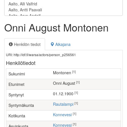
Onni August Montonen
Henkilön tiedot
Aikajana
URI: http://ldf.fi/warsa/actors/person_p256561
Henkilötiedot
[1]
Montonen
Sukunimi
[1]
Onni August
Etunimet
[1]
01.12.1900
Syntynyt
[1]
Rautalampi
Syntymäkunta
[1]
Konnevesi
Kotikunta
[1]
Konnevesi
Asuinkunta