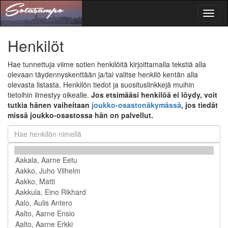
Toggl
naviga
Henkilöt
Hae tunnettuja viime sotien henkilöitä kirjoittamalla tekstiä alla
olevaan täydennyskenttään ja/tai valitse henkilö kentän alla
olevasta listasta. Henkilön tiedot ja suosituslinkkejä muihin
tietoihin ilmestyy oikealle.
Jos etsimääsi henkilöä ei löydy, voit
tutkia hänen vaiheitaan
joukko-osastonäkymässä
, jos tiedät
missä joukko-osastossa hän on palvellut.