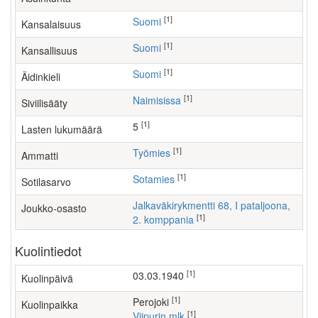
[1]
Suomi
Kansalaisuus
[1]
Suomi
Kansallisuus
[1]
Suomi
Äidinkieli
[1]
Naimisissa
Siviilisääty
[1]
5
Lasten lukumäärä
[1]
työmies
Ammatti
[1]
Sotamies
Sotilasarvo
Jalkaväkirykmentti 68, I pataljoona,
Joukko-osasto
[1]
2. komppania
Kuolintiedot
[1]
03.03.1940
Kuolinpäivä
[1]
Perojoki
Kuolinpaikka
[1]
Viipurin mlk