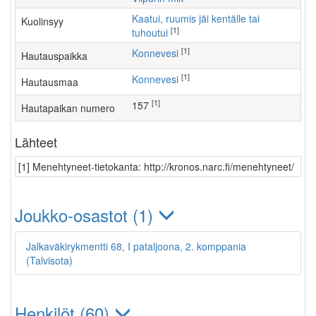
Kaatui, ruumis jäi kentälle tai
Kuolinsyy
[1]
tuhoutui
[1]
Konnevesi
Hautauspaikka
[1]
Konnevesi
Hautausmaa
[1]
157
Hautapaikan numero
Lähteet
[1] Menehtyneet-tietokanta: http://kronos.narc.fi/menehtyneet/
Joukko-osastot (1)
Jalkaväkirykmentti 68, I pataljoona, 2. komppania
(Talvisota)
Henkilöt (60)