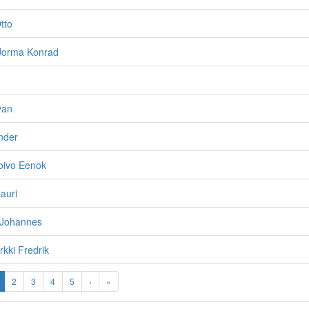
tto
 Jorma Konrad
van
nder
oivo Eenok
auri
 Johannes
rkki Fredrik
2
3
4
5
›
»