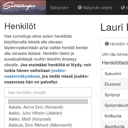
Näkymät
Näkymän ohjeet
I
Lauri
Henkilöt
Hae tunnettuja viime sotien henkilöitä
kirjoittamalla tekstiä alla olevaan
Henkilön t
täydennyskenttään ja/tai valitse henkilö kentän
alla olevasta listasta. Henkilön tiedot ja
URI: http://ldf.
suosituslinkkejä muihin tietoihin ilmestyy
Henkilötied
oikealle.
Jos etsimääsi henkilöä ei löydy, voit
tutkia hänen vaiheitaan
joukko-
Sukunimi
osastonäkymässä
, jos tiedät missä joukko-
osastossa hän on palvellut.
Etunimet
Syntynyt
Syntymäkun
Kotikunta
Asuinkunta