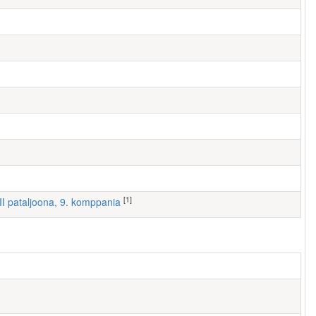
[1]
III pataljoona, 9. komppania