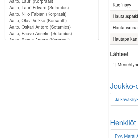
Kuolinsyy
Hautauspaik
Hautausmaa
Hautapaikan
Lähteet
[1] Menehtyne
Joukko-o
Jalkaväkiryk
Henkilöt
Pyy, Martti 