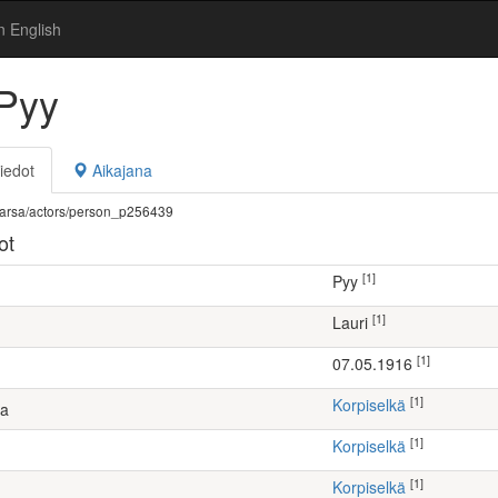
n English
 Pyy
iedot
Aikajana
fi/warsa/actors/person_p256439
ot
[1]
Pyy
[1]
Lauri
[1]
07.05.1916
[1]
Korpiselkä
ta
[1]
Korpiselkä
[1]
Korpiselkä