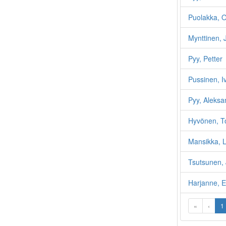
Puolakka, O
Mynttinen,
Pyy, Petter
Pussinen, I
Pyy, Aleksa
Hyvönen, T
Mansikka, L
Tsutsunen,
Harjanne, E
«
‹
1