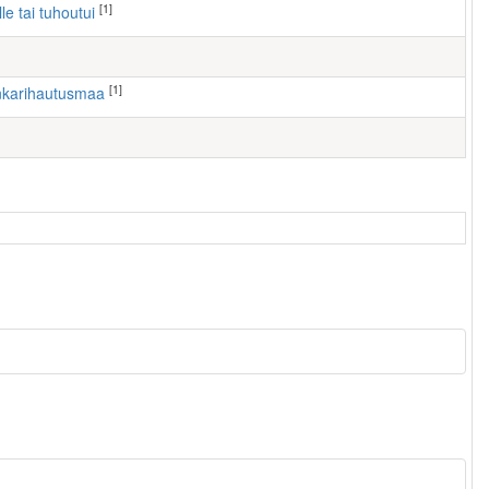
[1]
lle tai tuhoutui
[1]
nkarihautusmaa