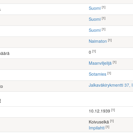
[1]
Suomi
s
[1]
Suomi
[1]
Suomi
[1]
Naimaton
[1]
0
määrä
[1]
maanviljelijä
[1]
Sotamies
Jalkaväkirykmentti 37, 
to
t
[1]
10.12.1939
[1]
Koivuselkä
[1]
Impilahti