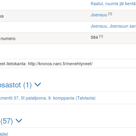
Kaatui, ruumis jäi kentä
[1]
Joensuu
ka
Joensuu, Joensuun sa
[1]
584
 numero
et-tietokanta: http://kronos.narc.fi/menehtyneet/
sastot (1)
mentti 37, III pataljoona, 9. komppania (Talvisota)
 (57)
Adiel