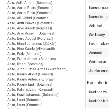
Kansalaisuu
Kansallisuus
Äidinkieli
Siviilisääty
Lasten luku
Ammatti
Sotilasarvo
Joukko-osas
Kuolintiedo
Kuolinpäivä
Kuolinpaikka