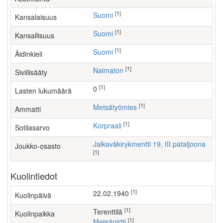
[1]
Suomi
Kansalaisuus
[1]
Suomi
Kansallisuus
[1]
Suomi
Äidinkieli
[1]
Naimaton
Siviilisääty
[1]
0
Lasten lukumäärä
[1]
metsätyömies
Ammatti
[1]
Korpraali
Sotilasarvo
Jalkaväkirykmentti 19, III pataljoona
Joukko-osasto
[1]
Kuolintiedot
[1]
22.02.1940
Kuolinpäivä
[1]
Terenttilä
Kuolinpaikka
[1]
Metsäpirtti