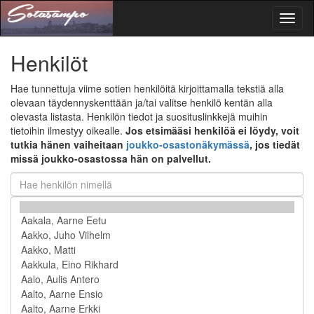
Toggl
naviga
Henkilöt
Hae tunnettuja viime sotien henkilöitä kirjoittamalla tekstiä alla
olevaan täydennyskenttään ja/tai valitse henkilö kentän alla
olevasta listasta. Henkilön tiedot ja suosituslinkkejä muihin
tietoihin ilmestyy oikealle.
Jos etsimääsi henkilöä ei löydy, voit
tutkia hänen vaiheitaan
joukko-osastonäkymässä
, jos tiedät
missä joukko-osastossa hän on palvellut.