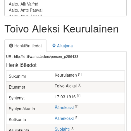
Toivo Aleksi Keurulainen
Henkilön tiedot
Aikajana
URI: http://ldf.fi/warsa/actors/person_p256433
Henkilötiedot
[1]
Keurulainen
Sukunimi
[1]
Toivo Aleksi
Etunimet
[1]
17.03.1916
Syntynyt
[1]
Äänekoski
Syntymäkunta
[1]
Äänekoski
Kotikunta
[1]
Suolahti
Asuinkunta