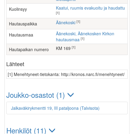
Kaatui, ruumis evakuoitu ja haudattu
Kuolinsyy
[1]
[1]
Äänekoski
Hautauspaikka
Äänekoski, Äänekosken Kirkon
Hautausmaa
[1]
hautausmaa
[1]
KM 169
Hautapaikan numero
Lähteet
[1] Menehtyneet-tietokanta: http://kronos.narc.fi/menehtyneet/
Joukko-osastot (1)
Jalkaväkirykmentti 19, III pataljoona (Talvisota)
Henkilöt (11)