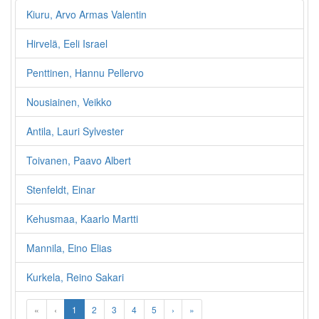
Kiuru, Arvo Armas Valentin
Hirvelä, Eeli Israel
Penttinen, Hannu Pellervo
Nousiainen, Veikko
Antila, Lauri Sylvester
Toivanen, Paavo Albert
Stenfeldt, Einar
Kehusmaa, Kaarlo Martti
Mannila, Eino Elias
Kurkela, Reino Sakari
«
‹
1
2
3
4
5
›
»