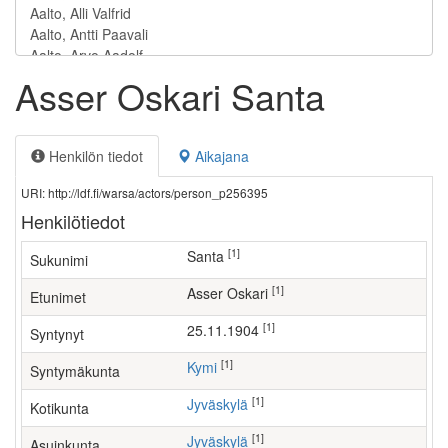
Asser Oskari Santa
Henkilön tiedot
Aikajana
URI: http://ldf.fi/warsa/actors/person_p256395
Henkilötiedot
[1]
Santa
Sukunimi
[1]
Asser Oskari
Etunimet
[1]
25.11.1904
Syntynyt
[1]
Kymi
Syntymäkunta
[1]
Jyväskylä
Kotikunta
[1]
Jyväskylä
Asuinkunta