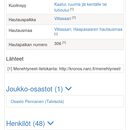
Kaatui, ruumis jäi kentälle tai
Kuolinsyy
[1]
tuhoutui
[1]
Viitasaari
Hautauspaikka
Viitasaari, Haapasaaren hautausmaa
Hautausmaa
[1]
[1]
306
Hautapaikan numero
Lähteet
[1] Menehtyneet-tietokanta: http://kronos.narc.fi/menehtyneet/
Joukko-osastot (1)
Osasto Pennanen (Talvisota)
Henkilöt (48)