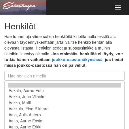
Toggl
naviga
Henkilöt
Hae tunnettuja viime sotien henkilöitä kirjoittamalla tekstiä alla
olevaan täydennyskenttään ja/tai valitse henkilö kentän alla
olevasta listasta. Henkilön tiedot ja suosituslinkkejä muihin
tietoihin ilmestyy oikealle.
Jos etsimääsi henkilöä ei löydy, voit
tutkia hänen vaiheitaan
joukko-osastonäkymässä
, jos tiedät
missä joukko-osastossa hän on palvellut.