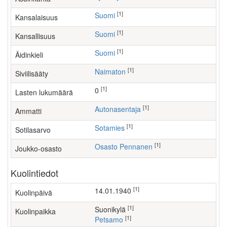
[1]
Suomi
Kansalaisuus
[1]
Suomi
Kansallisuus
[1]
Suomi
Äidinkieli
[1]
Naimaton
Siviilisääty
[1]
0
Lasten lukumäärä
[1]
autonasentaja
Ammatti
[1]
Sotamies
Sotilasarvo
[1]
Osasto Pennanen
Joukko-osasto
Kuolintiedot
[1]
14.01.1940
Kuolinpäivä
[1]
Suonikylä
Kuolinpaikka
[1]
Petsamo