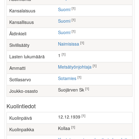
[1]
Suomi
Kansalaisuus
[1]
Suomi
Kansallisuus
[1]
Suomi
Äidinkieli
[1]
Naimisissa
Siviilisääty
[1]
1
Lasten lukumäärä
[1]
metsätyönjohtaja
Ammatti
[1]
Sotamies
Sotilasarvo
[1]
Suojärven Sk
Joukko-osasto
Kuolintiedot
[1]
12.12.1939
Kuolinpäivä
[1]
Kollaa
Kuolinpaikka