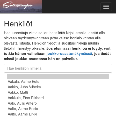
Toggl
naviga
Henkilöt
Hae tunnettuja viime sotien henkilöitä kirjoittamalla tekstiä alla
olevaan täydennyskenttään ja/tai valitse henkilö kentän alla
olevasta listasta. Henkilön tiedot ja suosituslinkkejä muihin
tietoihin ilmestyy oikealle.
Jos etsimääsi henkilöä ei löydy, voit
tutkia hänen vaiheitaan
joukko-osastonäkymässä
, jos tiedät
missä joukko-osastossa hän on palvellut.