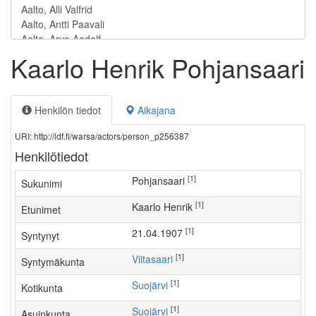
Kaarlo Henrik Pohjansaari
Henkilön tiedot
Aikajana
URI: http://ldf.fi/warsa/actors/person_p256387
Henkilötiedot
[1]
Pohjansaari
Sukunimi
[1]
Kaarlo Henrik
Etunimet
[1]
21.04.1907
Syntynyt
[1]
Viitasaari
Syntymäkunta
[1]
Suojärvi
Kotikunta
[1]
Suojärvi
Asuinkunta