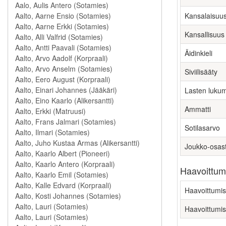
Kansalaisuu
Kansallisuus
Äidinkieli
Siviilisääty
Lasten luku
Ammatti
Sotilasarvo
Joukko-osas
Haavoittumi
Haavoittumis
Haavoittumis