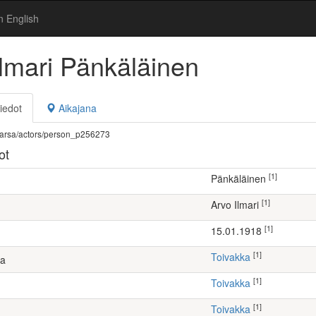
n English
Ilmari Pänkäläinen
iedot
Aikajana
fi/warsa/actors/person_p256273
ot
[1]
Pänkäläinen
[1]
Arvo Ilmari
[1]
15.01.1918
[1]
Toivakka
ta
[1]
Toivakka
[1]
Toivakka