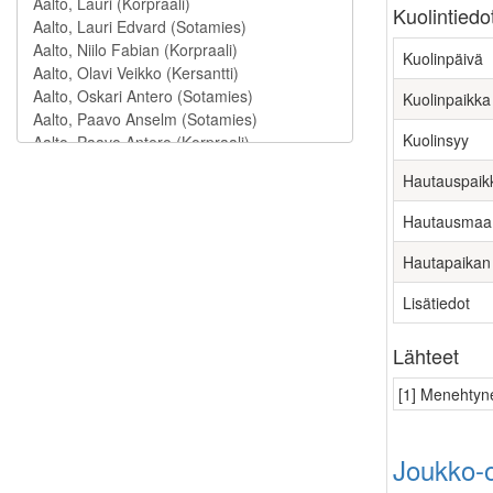
Kuolintiedo
Kuolinpäivä
Kuolinpaikka
Kuolinsyy
Hautauspaik
Hautausmaa
Hautapaikan
Lisätiedot
Lähteet
[1] Menehtyne
Joukko-o