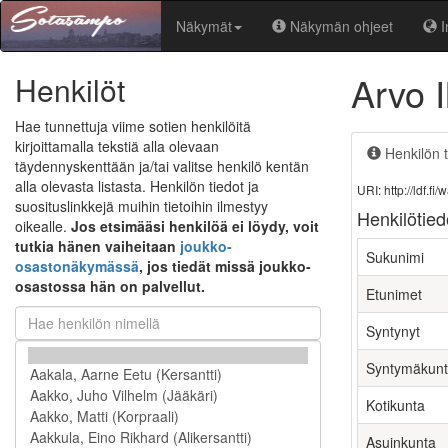
Näkymät
Näkymän ohjeet
I
Arvo 
Henkilöt
Hae tunnettuja viime sotien henkilöitä
kirjoittamalla tekstiä alla olevaan
Henkilön t
täydennyskenttään ja/tai valitse henkilö kentän
alla olevasta listasta. Henkilön tiedot ja
URI: http://ldf.
suosituslinkkejä muihin tietoihin ilmestyy
Henkilötied
oikealle.
Jos etsimääsi henkilöä ei löydy, voit
tutkia hänen vaiheitaan
joukko-
Sukunimi
osastonäkymässä
, jos tiedät missä joukko-
osastossa hän on palvellut.
Etunimet
Syntynyt
Syntymäkun
Kotikunta
Asuinkunta