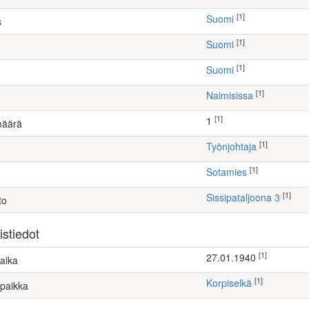
[1]
Suomi
s
[1]
Suomi
[1]
Suomi
[1]
Naimisissa
[1]
1
määrä
[1]
työnjohtaja
[1]
Sotamies
[1]
Sissipataljoona 3
to
stiedot
[1]
27.01.1940
aika
[1]
Korpiselkä
paikka