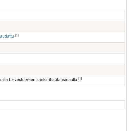
[1]
haudattu
[1]
kaalla Lievestuoreen sankarihautausmaalla