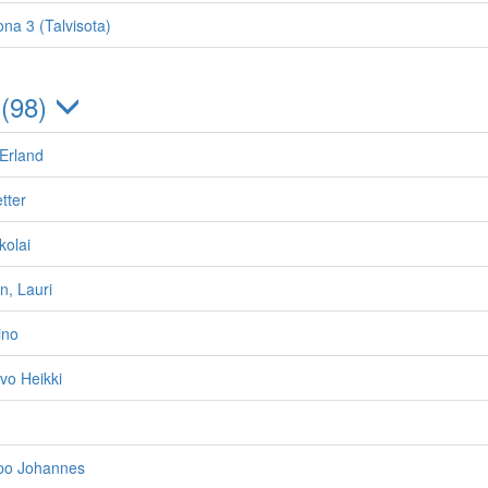
ona 3 (Talvisota)
 (98)
 Erland
tter
kolai
n, Lauri
ino
vo Heikki
lpo Johannes