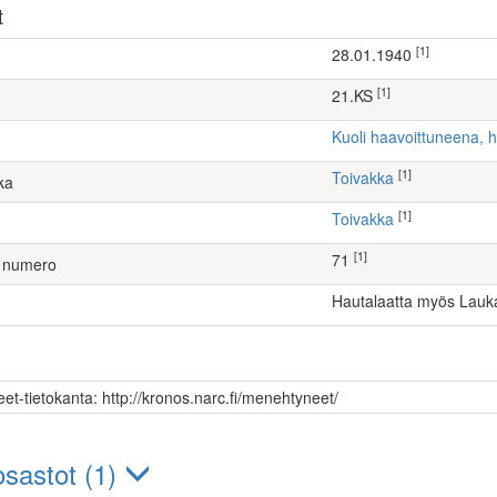
t
[1]
28.01.1940
[1]
21.KS
Kuoli haavoittuneena, 
[1]
Toivakka
ka
[1]
Toivakka
[1]
71
 numero
Hautalaatta myös Lau
et-tietokanta: http://kronos.narc.fi/menehtyneet/
sastot (1)