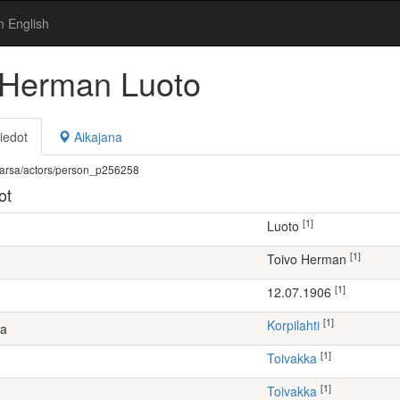
n English
 Herman Luoto
iedot
Aikajana
fi/warsa/actors/person_p256258
ot
[1]
Luoto
[1]
Toivo Herman
[1]
12.07.1906
[1]
Korpilahti
ta
[1]
Toivakka
[1]
Toivakka