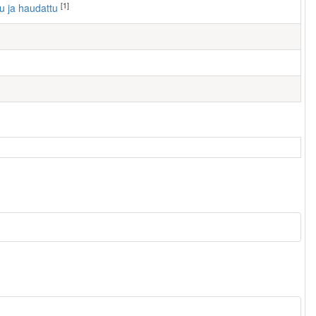
[1]
tu ja haudattu