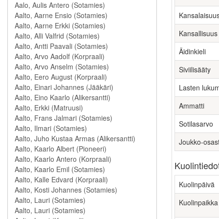
Kansalaisuu
Kansallisuus
Äidinkieli
Siviilisääty
Lasten luku
Ammatti
Sotilasarvo
Joukko-osas
Kuolintiedo
Kuolinpäivä
Kuolinpaikka