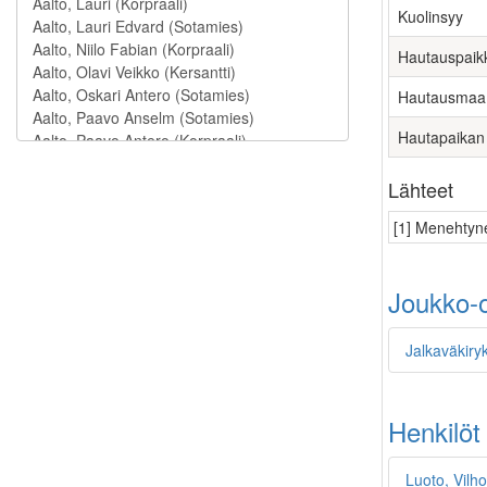
Kuolinsyy
Hautauspaik
Hautausmaa
Hautapaikan
Lähteet
[1] Menehtyne
Joukko-o
Jalkaväkiryk
Henkilöt
Luoto, Vilho