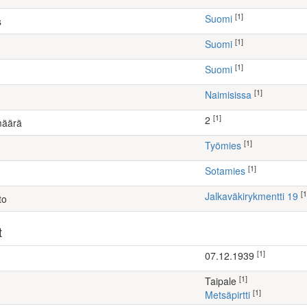
[1]
Suomi
s
[1]
Suomi
[1]
Suomi
[1]
Naimisissa
[1]
2
määrä
[1]
työmies
[1]
Sotamies
[1
Jalkaväkirykmentti 19
to
t
[1]
07.12.1939
[1]
Taipale
[1]
Metsäpirtti