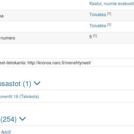
Kaatui, ruumis evakuoi
[1]
Toivakka
ka
[1]
Toivakka
[1]
5
 numero
et-tietokanta: http://kronos.narc.fi/menehtyneet/
sastot (1)
mentti 19 (Talvisota)
 (254)
 Adolf