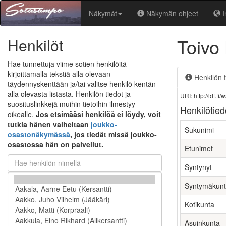
Näkymät
Näkymän ohjeet
I
Toivo
Henkilöt
Hae tunnettuja viime sotien henkilöitä
kirjoittamalla tekstiä alla olevaan
Henkilön t
täydennyskenttään ja/tai valitse henkilö kentän
alla olevasta listasta. Henkilön tiedot ja
URI: http://ldf.
suosituslinkkejä muihin tietoihin ilmestyy
Henkilötied
oikealle.
Jos etsimääsi henkilöä ei löydy, voit
tutkia hänen vaiheitaan
joukko-
Sukunimi
osastonäkymässä
, jos tiedät missä joukko-
osastossa hän on palvellut.
Etunimet
Syntynyt
Syntymäkun
Kotikunta
Asuinkunta