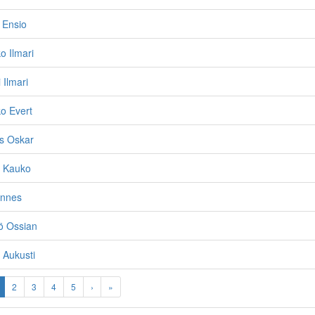
 Ensio
o Ilmari
 Ilmari
o Evert
ns Oskar
o Kauko
annes
ö Ossian
 Aukusti
2
3
4
5
›
»