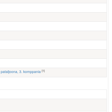
[1]
 I pataljoona, 3. komppania