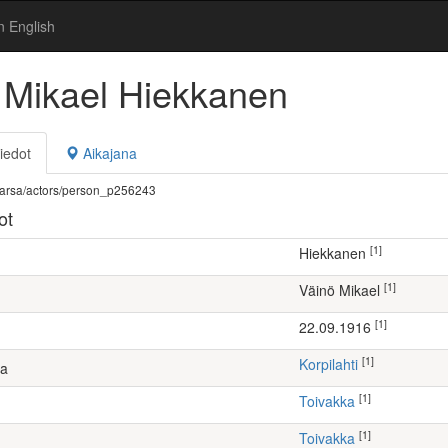
n English
 Mikael Hiekkanen
iedot
Aikajana
fi/warsa/actors/person_p256243
ot
[1]
Hiekkanen
[1]
Väinö Mikael
[1]
22.09.1916
[1]
Korpilahti
ta
[1]
Toivakka
[1]
Toivakka