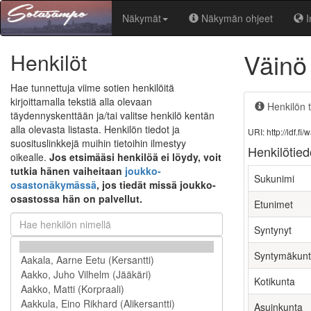
Näkymät
Näkymän ohjeet
I
Väinö
Henkilöt
Hae tunnettuja viime sotien henkilöitä
kirjoittamalla tekstiä alla olevaan
Henkilön t
täydennyskenttään ja/tai valitse henkilö kentän
alla olevasta listasta. Henkilön tiedot ja
URI: http://ldf.
suosituslinkkejä muihin tietoihin ilmestyy
Henkilötied
oikealle.
Jos etsimääsi henkilöä ei löydy, voit
tutkia hänen vaiheitaan
joukko-
Sukunimi
osastonäkymässä
, jos tiedät missä joukko-
osastossa hän on palvellut.
Etunimet
Syntynyt
Syntymäkun
Kotikunta
Asuinkunta