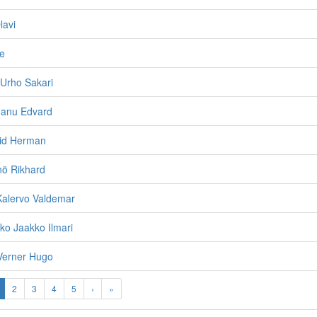
lavi
le
Urho Sakari
Manu Edvard
vid Herman
inö Rikhard
Kalervo Valdemar
ko Jaakko Ilmari
Verner Hugo
2
3
4
5
›
»