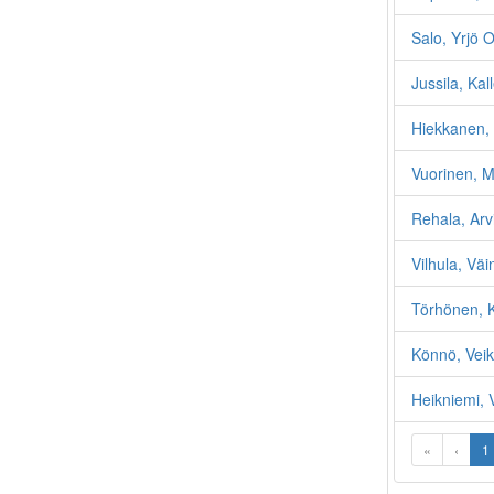
Salo, Yrjö O
Jussila, Kal
Hiekkanen, 
Vuorinen, 
Rehala, Ar
Vilhula, Vä
Törhönen, 
Könnö, Veik
Heikniemi, 
«
‹
1