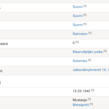
[1]
Suomi
s
[1]
Suomi
[1]
Suomi
[1]
Naimaton
[1]
0
määrä
[1]
maanviljelijän poika
[1]
Sotamies
Jalkaväkirykmentti 19,
to
t
[1]
12.03.1940
[1]
Mustaoja
[1]
Metsäpirtti