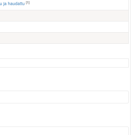
[1]
tu ja haudattu