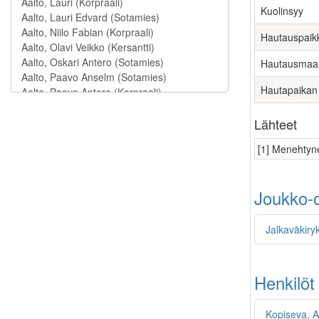
Kuolinsyy
Hautauspaik
Hautausmaa
Hautapaikan
Lähteet
[1] Menehtyne
Joukko-o
Jalkaväkiry
Henkilöt
Kopiseva, A