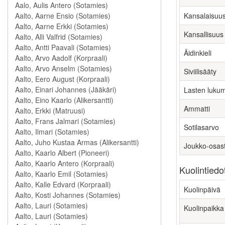
Kansalaisuu
Kansallisuus
Äidinkieli
Siviilisääty
Lasten luku
Ammatti
Sotilasarvo
Joukko-osas
Kuolintiedo
Kuolinpäivä
Kuolinpaikka