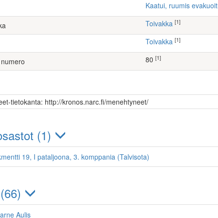
Kaatui, ruumis evakuoi
[1]
Toivakka
ka
[1]
Toivakka
[1]
80
 numero
et-tietokanta: http://kronos.narc.fi/menehtyneet/
sastot (1)
kmentti 19, I pataljoona, 3. komppania (Talvisota)
 (66)
arne Aulis