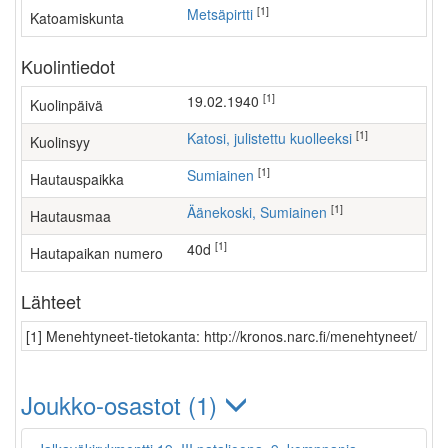
[1]
Metsäpirtti
Katoamiskunta
Kuolintiedot
[1]
19.02.1940
Kuolinpäivä
[1]
Katosi, julistettu kuolleeksi
Kuolinsyy
[1]
Sumiainen
Hautauspaikka
[1]
Äänekoski, Sumiainen
Hautausmaa
[1]
40d
Hautapaikan numero
Lähteet
[1] Menehtyneet-tietokanta: http://kronos.narc.fi/menehtyneet/
Joukko-osastot (1)