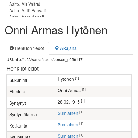
Onni Armas Hytönen
Henkilön tiedot
Aikajana
URI: http://ldf.fi/warsa/actors/person_p256147
Henkilötiedot
[1]
Hytönen
Sukunimi
[1]
Onni Armas
Etunimet
[1]
28.02.1915
Syntynyt
[1]
Sumiainen
Syntymäkunta
[1]
Sumiainen
Kotikunta
[1]
Sumiainen
Asuinkunta