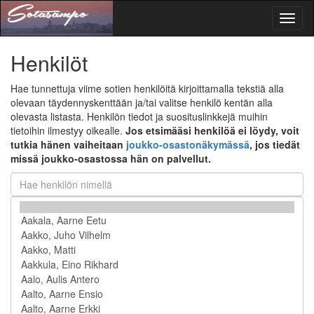
Toggl
naviga
Henkilöt
Hae tunnettuja viime sotien henkilöitä kirjoittamalla tekstiä alla
olevaan täydennyskenttään ja/tai valitse henkilö kentän alla
olevasta listasta. Henkilön tiedot ja suosituslinkkejä muihin
tietoihin ilmestyy oikealle.
Jos etsimääsi henkilöä ei löydy, voit
tutkia hänen vaiheitaan
joukko-osastonäkymässä
, jos tiedät
missä joukko-osastossa hän on palvellut.