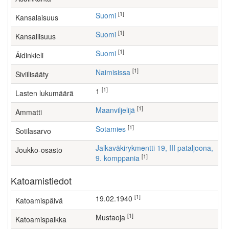
[1]
Suomi
Kansalaisuus
[1]
Suomi
Kansallisuus
[1]
Suomi
Äidinkieli
[1]
Naimisissa
Siviilisääty
[1]
1
Lasten lukumäärä
[1]
maanviljelijä
Ammatti
[1]
Sotamies
Sotilasarvo
Jalkaväkirykmentti 19, III pataljoona,
Joukko-osasto
[1]
9. komppania
Katoamistiedot
[1]
19.02.1940
Katoamispäivä
[1]
Mustaoja
Katoamispaikka