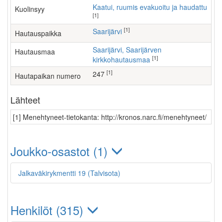
Kaatui, ruumis evakuoitu ja haudattu
Kuolinsyy
[1]
[1]
Saarijärvi
Hautauspaikka
Saarijärvi, Saarijärven
Hautausmaa
[1]
kirkkohautausmaa
[1]
247
Hautapaikan numero
Lähteet
[1] Menehtyneet-tietokanta: http://kronos.narc.fi/menehtyneet/
Joukko-osastot (1)
Jalkaväkirykmentti 19 (Talvisota)
Henkilöt (315)