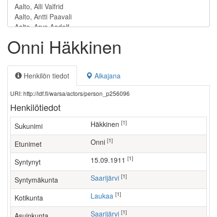
Onni Häkkinen
Henkilön tiedot
Aikajana
URI: http://ldf.fi/warsa/actors/person_p256096
Henkilötiedot
[1]
Häkkinen
Sukunimi
[1]
Onni
Etunimet
[1]
15.09.1911
Syntynyt
[1]
Saarijärvi
Syntymäkunta
[1]
Laukaa
Kotikunta
[1]
Saarijärvi
Asuinkunta