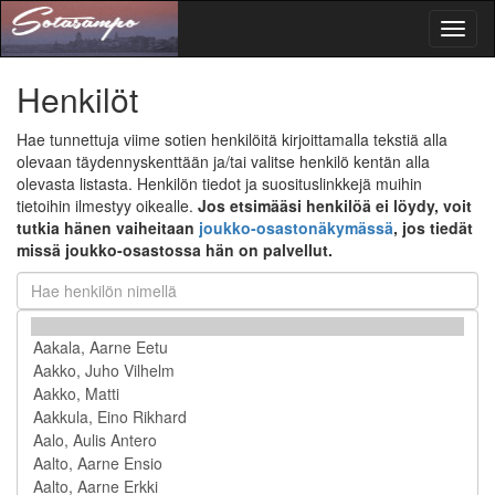
Toggl
naviga
Henkilöt
Hae tunnettuja viime sotien henkilöitä kirjoittamalla tekstiä alla
olevaan täydennyskenttään ja/tai valitse henkilö kentän alla
olevasta listasta. Henkilön tiedot ja suosituslinkkejä muihin
tietoihin ilmestyy oikealle.
Jos etsimääsi henkilöä ei löydy, voit
tutkia hänen vaiheitaan
joukko-osastonäkymässä
, jos tiedät
missä joukko-osastossa hän on palvellut.