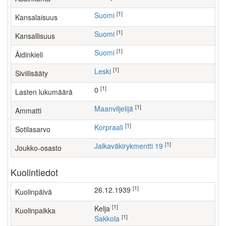
[1]
Suomi
Kansalaisuus
[1]
Suomi
Kansallisuus
[1]
Suomi
Äidinkieli
[1]
Leski
Siviilisääty
[1]
0
Lasten lukumäärä
[1]
maanviljelijä
Ammatti
[1]
Korpraali
Sotilasarvo
[1]
Jalkaväkirykmentti 19
Joukko-osasto
Kuolintiedot
[1]
26.12.1939
Kuolinpäivä
[1]
Kelja
Kuolinpaikka
[1]
Sakkola