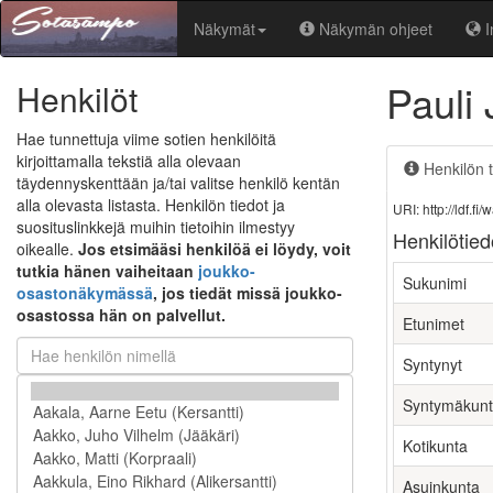
Näkymät
Näkymän ohjeet
I
Pauli
Henkilöt
Hae tunnettuja viime sotien henkilöitä
kirjoittamalla tekstiä alla olevaan
Henkilön t
täydennyskenttään ja/tai valitse henkilö kentän
alla olevasta listasta. Henkilön tiedot ja
URI: http://ldf.
suosituslinkkejä muihin tietoihin ilmestyy
Henkilötied
oikealle.
Jos etsimääsi henkilöä ei löydy, voit
tutkia hänen vaiheitaan
joukko-
Sukunimi
osastonäkymässä
, jos tiedät missä joukko-
osastossa hän on palvellut.
Etunimet
Syntynyt
Syntymäkun
Kotikunta
Asuinkunta