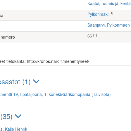
Kaatui, ruumis jäi kentä
[1]
Pylkönmäki
ka
Saarijärvi, Pylkönmä
[1]
66
 numero
et-tietokanta: http://kronos.narc.fi/menehtyneet/
sastot (1)
kmentti 19, I pataljoona, 1. konekiväärikomppania (Talvisota)
 (35)
, Kalle Henrik