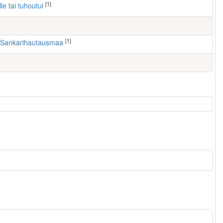
[1]
lle tai tuhoutui
[1]
en Sankarihautausmaa