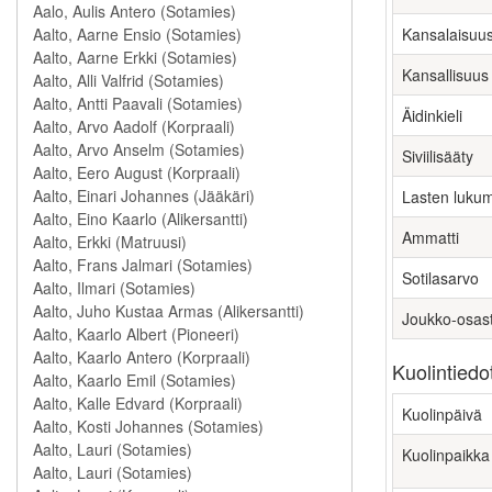
Kansalaisuu
Kansallisuus
Äidinkieli
Siviilisääty
Lasten luku
Ammatti
Sotilasarvo
Joukko-osas
Kuolintiedo
Kuolinpäivä
Kuolinpaikka