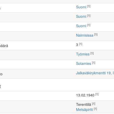
[1]
Suomi
s
[1]
Suomi
[1]
Suomi
[1]
Naimisissa
[1]
3
määrä
[1]
työmies
[1]
Sotamies
Jalkaväkirykmentti 19,
to
t
[1]
13.02.1940
[1]
Terenttilä
[1]
Metsäpirtti