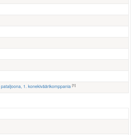
[1]
 I pataljoona, 1. konekiväärikomppania