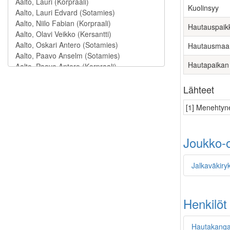
Kuolinsyy
Hautauspaik
Hautausmaa
Hautapaikan
Lähteet
[1] Menehtyne
Joukko-o
Jalkaväkiry
Henkilöt
Hautakangas