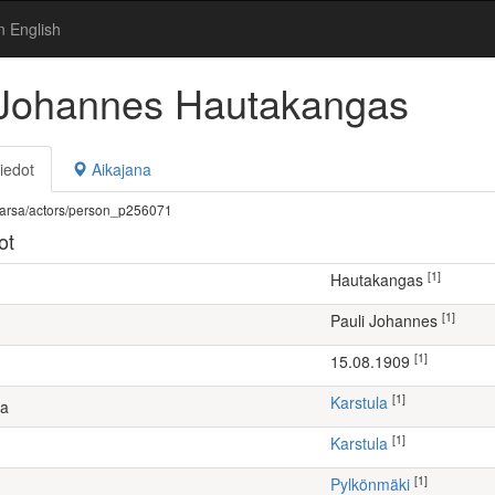
n English
 Johannes Hautakangas
iedot
Aikajana
fi/warsa/actors/person_p256071
ot
[1]
Hautakangas
[1]
Pauli Johannes
[1]
15.08.1909
[1]
Karstula
ta
[1]
Karstula
[1]
Pylkönmäki