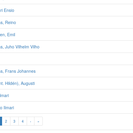
ri Ensio
s, Reino
en, Emil
, Juho Vilhelm Vilho
s, Frans Johannes
nt. Hildén), Augusti
lmari
o Ilmari
2
3
4
›
»