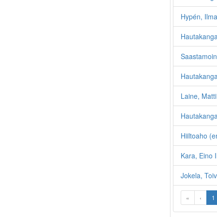
Hypén, Ilma
Hautakanga
Saastamoin
Hautakangas
Laine, Matti
Hautakanga
Hiiltoaho (e
Kara, Eino I
Jokela, Toiv
«
‹
1