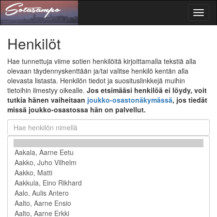
Toggl
naviga
Henkilöt
Hae tunnettuja viime sotien henkilöitä kirjoittamalla tekstiä alla
olevaan täydennyskenttään ja/tai valitse henkilö kentän alla
olevasta listasta. Henkilön tiedot ja suosituslinkkejä muihin
tietoihin ilmestyy oikealle.
Jos etsimääsi henkilöä ei löydy, voit
tutkia hänen vaiheitaan
joukko-osastonäkymässä
, jos tiedät
missä joukko-osastossa hän on palvellut.