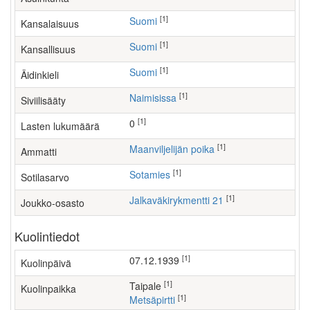
[1]
Suomi
Kansalaisuus
[1]
Suomi
Kansallisuus
[1]
Suomi
Äidinkieli
[1]
Naimisissa
Siviilisääty
[1]
0
Lasten lukumäärä
[1]
maanviljelijän poika
Ammatti
[1]
Sotamies
Sotilasarvo
[1]
Jalkaväkirykmentti 21
Joukko-osasto
Kuolintiedot
[1]
07.12.1939
Kuolinpäivä
[1]
Taipale
Kuolinpaikka
[1]
Metsäpirtti