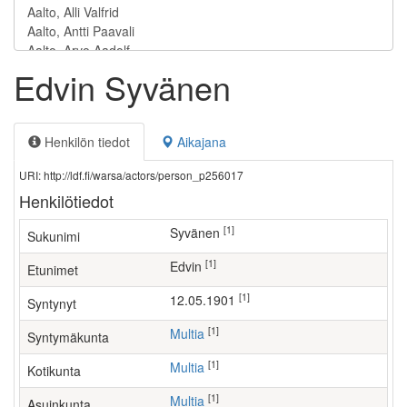
Edvin Syvänen
Henkilön tiedot
Aikajana
URI: http://ldf.fi/warsa/actors/person_p256017
Henkilötiedot
[1]
Syvänen
Sukunimi
[1]
Edvin
Etunimet
[1]
12.05.1901
Syntynyt
[1]
Multia
Syntymäkunta
[1]
Multia
Kotikunta
[1]
Multia
Asuinkunta