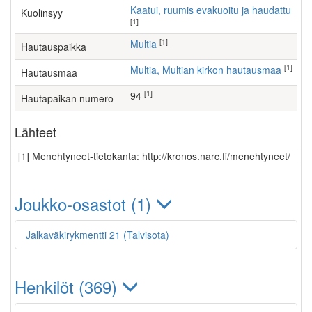
Kaatui, ruumis evakuoitu ja haudattu
Kuolinsyy
[1]
[1]
Multia
Hautauspaikka
[1]
Multia, Multian kirkon hautausmaa
Hautausmaa
[1]
94
Hautapaikan numero
Lähteet
[1] Menehtyneet-tietokanta: http://kronos.narc.fi/menehtyneet/
Joukko-osastot (1)
Jalkaväkirykmentti 21 (Talvisota)
Henkilöt (369)