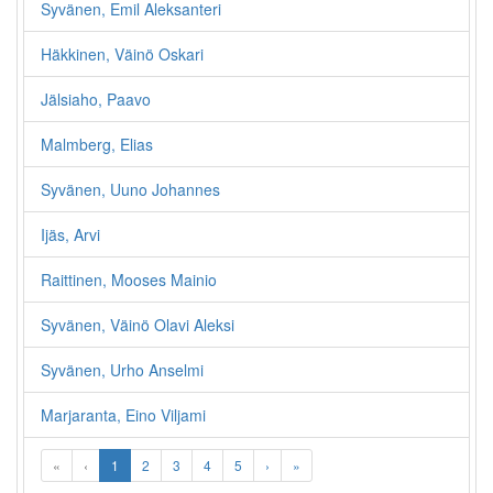
Syvänen, Emil Aleksanteri
Häkkinen, Väinö Oskari
Jälsiaho, Paavo
Malmberg, Elias
Syvänen, Uuno Johannes
Ijäs, Arvi
Raittinen, Mooses Mainio
Syvänen, Väinö Olavi Aleksi
Syvänen, Urho Anselmi
Marjaranta, Eino Viljami
«
‹
1
2
3
4
5
›
»