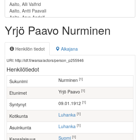
Yrjö Paavo Nurminen
Henkilön tiedot
Aikajana
URI: http://ldf.fi/warsa/actors/person_p255946
Henkilötiedot
[1]
Nurminen
Sukunimi
[1]
Yrjö Paavo
Etunimet
[1]
09.01.1912
Syntynyt
[1]
Luhanka
Kotikunta
[1]
Luhanka
Asuinkunta
[1]
Suomi
Kansalaisuus