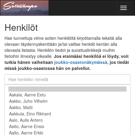
Toggl
naviga
Henkilöt
Hae tunnettuja viime sotien henkilöitä kirjoittamalla tekstiä alla
olevaan täydennyskenttään ja/tai valitse henkilö kentän alla
olevasta listasta. Henkilön tiedot ja suosituslinkkejä muihin
tietoihin ilmestyy oikealle.
Jos etsimääsi henkilöä ei löydy, voit
tutkia hänen vaiheitaan
joukko-osastonäkymässä
, jos tiedät
missä joukko-osastossa hän on palvellut.