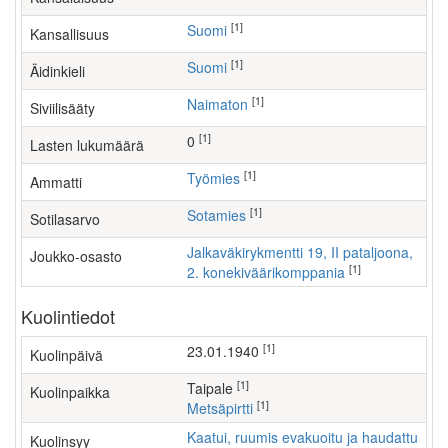
[1]
Suomi
Kansallisuus
[1]
Suomi
Äidinkieli
[1]
Naimaton
Siviilisääty
[1]
0
Lasten lukumäärä
[1]
työmies
Ammatti
[1]
Sotamies
Sotilasarvo
Jalkaväkirykmentti 19, II pataljoona,
Joukko-osasto
[1]
2. konekiväärikomppania
Kuolintiedot
[1]
23.01.1940
Kuolinpäivä
[1]
Taipale
Kuolinpaikka
[1]
Metsäpirtti
Kaatui, ruumis evakuoitu ja haudattu
Kuolinsyy