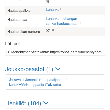
[1]
[1]
Luhanka
Hautauspaikka
Luhanka, Luhangan
Hautausmaa
[1]
sankarihautausmaa
[1]
27
Hautapaikan numero
Lähteet
[1] Menehtyneet-tietokanta: http://kronos.narc.fi/menehtyneet/
Joukko-osastot (1)
Jalkaväkirykmentti 19, II pataljoona, 2.
konekiväärikomppania (Talvisota)
Henkilöt (184)