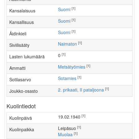
[1]
Suomi
Kansalaisuus
[1]
Suomi
Kansallisuus
[1]
Suomi
Äidinkieli
[1]
Naimaton
Siviilisääty
[1]
0
Lasten lukumäärä
[1]
metsätyömies
Ammatti
[1]
Sotamies
Sotilasarvo
[1]
2. prikaati, II pataljoona
Joukko-osasto
Kuolintiedot
[1]
19.02.1940
Kuolinpäivä
[1]
Leipäsuo
Kuolinpaikka
[1]
Muolaa