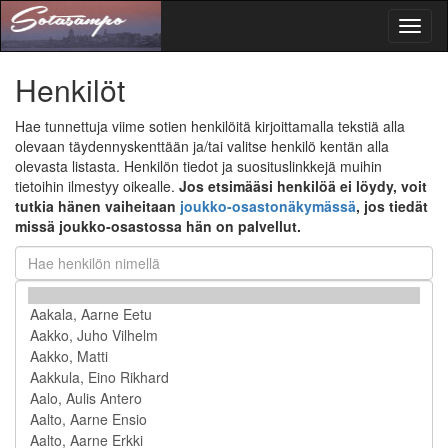
Toggl
naviga
Henkilöt
Hae tunnettuja viime sotien henkilöitä kirjoittamalla tekstiä alla
olevaan täydennyskenttään ja/tai valitse henkilö kentän alla
olevasta listasta. Henkilön tiedot ja suosituslinkkejä muihin
tietoihin ilmestyy oikealle.
Jos etsimääsi henkilöä ei löydy, voit
tutkia hänen vaiheitaan
joukko-osastonäkymässä
, jos tiedät
missä joukko-osastossa hän on palvellut.