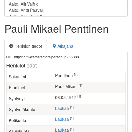
Pauli Mikael Penttinen
Henkilön tiedot
Aikajana
URI: http://ldf.fi/warsa/actors/person_p255883
Henkilötiedot
[1]
Penttinen
Sukunimi
[1]
Pauli Mikael
Etunimet
[1]
06.02.1917
Syntynyt
[1]
Laukaa
Syntymäkunta
[1]
Laukaa
Kotikunta
[1]
Laukaa
Asuinkunta