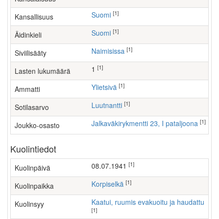
[1]
Suomi
Kansallisuus
[1]
Suomi
Äidinkieli
[1]
Naimisissa
Siviilisääty
[1]
1
Lasten lukumäärä
[1]
ylietsivä
Ammatti
[1]
Luutnantti
Sotilasarvo
[1]
Jalkaväkirykmentti 23, I pataljoona
Joukko-osasto
Kuolintiedot
[1]
08.07.1941
Kuolinpäivä
[1]
Korpiselkä
Kuolinpaikka
Kaatui, ruumis evakuoitu ja haudattu
Kuolinsyy
[1]