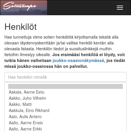
Toggl
naviga
Henkilöt
Hae tunnettuja viime sotien henkilöitä kirjoittamalla tekstiä alla
olevaan täydennyskenttään ja/tai valitse henkilö kentän alla
olevasta listasta. Henkilön tiedot ja suosituslinkkejä muihin
tietoihin ilmestyy oikealle.
Jos etsimääsi henkilöä ei löydy, voit
tutkia hänen vaiheitaan
joukko-osastonäkymässä
, jos tiedät
missä joukko-osastossa hän on palvellut.