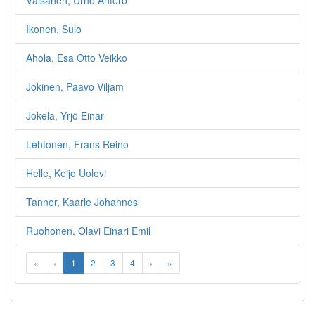
Väisänen, Urho Antero
Ikonen, Sulo
Ahola, Esa Otto Veikko
Jokinen, Paavo Viljam
Jokela, Yrjö Einar
Lehtonen, Frans Reino
Helle, Keijo Uolevi
Tanner, Kaarle Johannes
Ruohonen, Olavi Einari Emil
«
‹
1
2
3
4
›
»