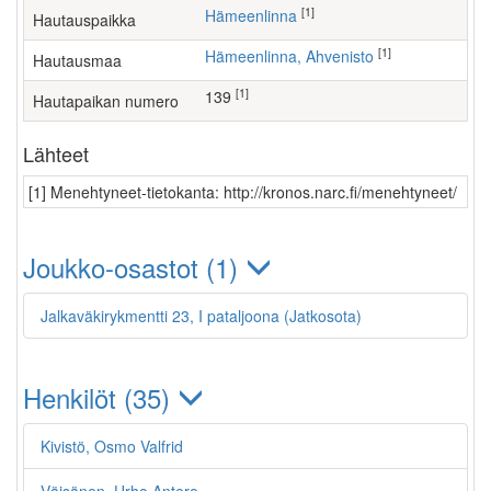
[1]
Hämeenlinna
Hautauspaikka
[1]
Hämeenlinna, Ahvenisto
Hautausmaa
[1]
139
Hautapaikan numero
Lähteet
[1] Menehtyneet-tietokanta: http://kronos.narc.fi/menehtyneet/
Joukko-osastot (1)
Jalkaväkirykmentti 23, I pataljoona (Jatkosota)
Henkilöt (35)
Kivistö, Osmo Valfrid