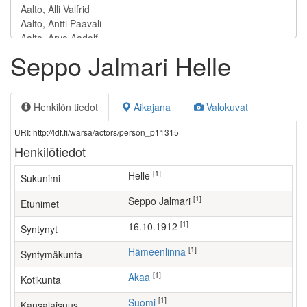
Seppo Jalmari Helle
Henkilön tiedot
Aikajana
Valokuvat
URI: http://ldf.fi/warsa/actors/person_p11315
Henkilötiedot
[1]
Helle
Sukunimi
[1]
Seppo Jalmari
Etunimet
[1]
16.10.1912
Syntynyt
[1]
Hämeenlinna
Syntymäkunta
[1]
Akaa
Kotikunta
[1]
Suomi
Kansalaisuus