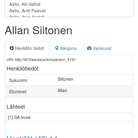
Allan Siitonen
Henkilön tiedot
Aikajana
Valokuvat
URI: http://ldf.fi/warsa/actors/person_5161
Henkilötiedot
Siitonen
Sukunimi
Allan
Etunimet
Lähteet
[1] SA-kuva