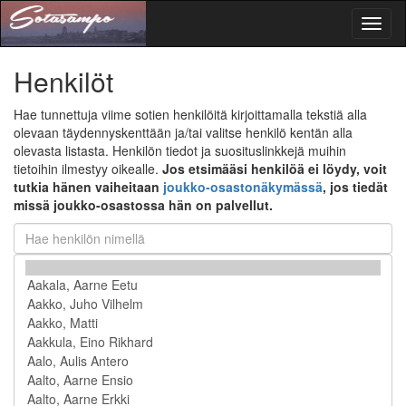
Toggl
naviga
Henkilöt
Hae tunnettuja viime sotien henkilöitä kirjoittamalla tekstiä alla
olevaan täydennyskenttään ja/tai valitse henkilö kentän alla
olevasta listasta. Henkilön tiedot ja suosituslinkkejä muihin
tietoihin ilmestyy oikealle.
Jos etsimääsi henkilöä ei löydy, voit
tutkia hänen vaiheitaan
joukko-osastonäkymässä
, jos tiedät
missä joukko-osastossa hän on palvellut.