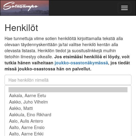
Toggl
naviga
Henkilöt
Hae tunnettuja viime sotien henkilöitä kirjoittamalla tekstiä alla
olevaan täydennyskenttään ja/tai valitse henkilö kentän alla
olevasta listasta. Henkilön tiedot ja suosituslinkkejä muihin
tietoihin ilmestyy oikealle.
Jos etsimääsi henkilöä ei löydy, voit
tutkia hänen vaiheitaan
joukko-osastonäkymässä
, jos tiedät
missä joukko-osastossa hän on palvellut.