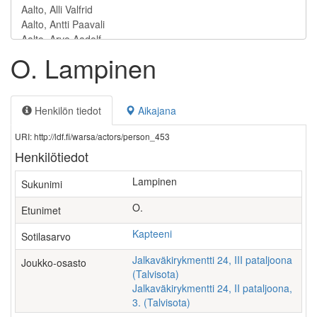
O. Lampinen
Henkilön tiedot
Aikajana
URI: http://ldf.fi/warsa/actors/person_453
Henkilötiedot
Lampinen
Sukunimi
O.
Etunimet
Kapteeni
Sotilasarvo
Jalkaväkirykmentti 24, III pataljoona
Joukko-osasto
(Talvisota)
Jalkaväkirykmentti 24, II pataljoona,
3. (Talvisota)