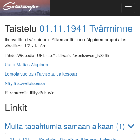
Toggl
naviga
Taistelu
01.11.1941
Tvärminne
Ilmavoitto (Tvärminne): Ylikersantti Uuno Alppinen ampui alas
vihollisen 1/2 x I-16:n
Lähde: Wikipedia |
URI: http://ldf.fi/warsa/events/event_lv3265
Uuno Matias Alppinen
Lentolaivue 32 (Talvisota, Jatkosota)
Näytä sovelluksessa
Ei resurssiin liittyviä kuvia
Linkit
Muita tapahtumia samaan aikaan (1)
01.11.1941 — Sotatoimi: Punalipun Itämeren Laivasto