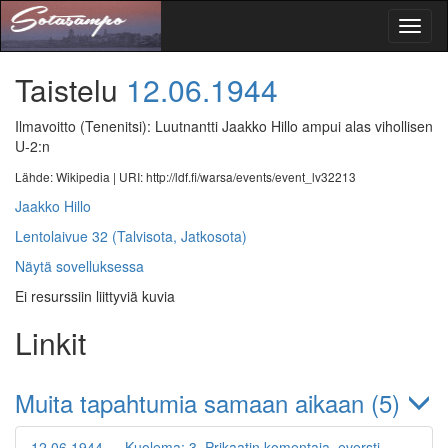
Toggl
naviga
Taistelu
12.06.1944
Ilmavoitto (Tenenitsi): Luutnantti Jaakko Hillo ampui alas vihollisen
U-2:n
Lähde: Wikipedia |
URI: http://ldf.fi/warsa/events/event_lv32213
Jaakko Hillo
Lentolaivue 32 (Talvisota, Jatkosota)
Näytä sovelluksessa
Ei resurssiin liittyviä kuvia
Linkit
Muita tapahtumia samaan aikaan (5)
12.06.1944 — Kuolema: 3. Prikaatin komentaja, eversti