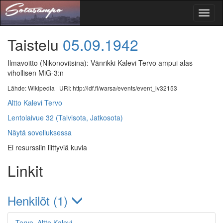
Toggl
naviga
Taistelu
05.09.1942
Ilmavoitto (Nikonovitsina): Vänrikki Kalevi Tervo ampui alas
vihollisen MiG-3:n
Lähde: Wikipedia |
URI: http://ldf.fi/warsa/events/event_lv32153
Altto Kalevi Tervo
Lentolaivue 32 (Talvisota, Jatkosota)
Näytä sovelluksessa
Ei resurssiin liittyviä kuvia
Linkit
Henkilöt (1)
Tervo, Altto Kalevi