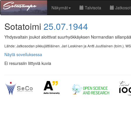
Näkymät
Talvisota
Jatkoso
Sotatoimi
25.07.1944
Yhdysvaltain joukot aloittivat suurhyökkäyksen Normandian sillanpää
Lähde: Jatkosodan pikkujättiläinen. Jari Leskinen ja Antti Juutilainen (toim.). 
Näytä sovelluksessa
Ei resurssiin liittyviä kuvia