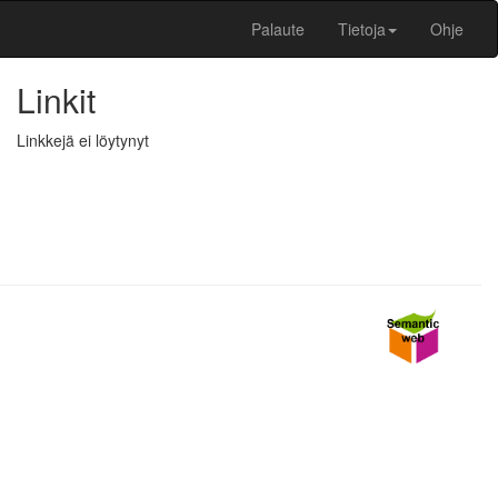
Palaute
Tietoja
Ohje
Linkit
Linkkejä ei löytynyt