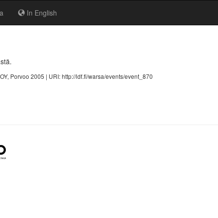
ta
In English
stä.
WSOY, Porvoo 2005 |
URI: http://ldf.fi/warsa/events/event_870