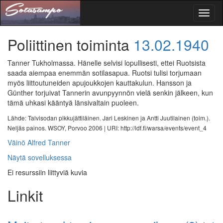
Toggl
naviga
Poliittinen toiminta
13.02.1940
Tanner Tukholmassa. Hänelle selvisi lopullisesti, ettei Ruotsista
saada aiempaa enemmän sotilasapua. Ruotsi tulisi torjumaan
myös liittoutuneiden apujoukkojen kauttakulun. Hansson ja
Günther torjuivat Tannerin avunpyynnön vielä senkin jälkeen, kun
tämä uhkasi kääntyä länsivaltain puoleen.
Lähde: Talvisodan pikkujättiläinen. Jari Leskinen ja Antti Juutilainen (toim.).
Neljäs painos. WSOY, Porvoo 2006 |
URI: http://ldf.fi/warsa/events/event_4
Väinö Alfred Tanner
Näytä sovelluksessa
Ei resurssiin liittyviä kuvia
Linkit