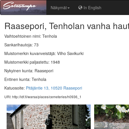
Näkymät
In English
Raasepori, Tenholan vanha ha
Vaihtoehtoinen nimi: Tenhola
Sankarihautoja: 73
Muistomerkin kuvanveistäjä: Vilho Savikurki
Muistomerkki paljastettu: 1948
Nykyinen kunta: Raasepori
Entinen kunta: Tenhola
Katuosoite:
Pitäjäntie 13, 10520 Raasepori
URI: http://ldf.fi/warsa/places/cemeteries/h0936_1