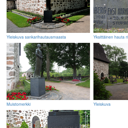
Yleiskuva sankarihautausmaasta
Yksittäinen hauta r
muistolaattoineen
Muistomerkki
Yleiskuva