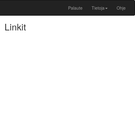
Palaute
Tietoja
Ohje
Linkit