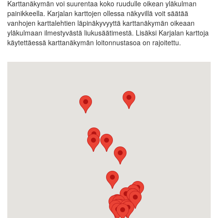
Karttanäkymän voi suurentaa koko ruudulle oikean yläkulman
painikkeella. Karjalan karttojen ollessa näkyvillä voit säätää
vanhojen karttalehtien läpinäkyvyyttä karttanäkymän oikeaan
yläkulmaan ilmestyvästä liukusäätimestä. Lisäksi Karjalan karttoja
käytettäessä karttanäkymän loitonnustasoa on rajoitettu.