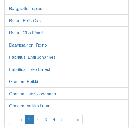
Berg, Otto Topias
Bruun, Eelis Olavi
Bruun, Otto Einari
Daavitsainen, Reino
Fabritius, Emil Johannes
Fabritius, Tyko Ernest
Gråsten, Heikki
Gråsten, Jussi Johannes
Gråsten, Veikko Ilmari
«
‹
1
2
3
4
5
›
»