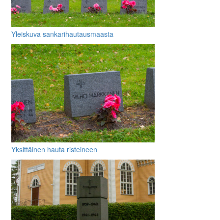
Yleiskuva sankarihautausmaasta
Yksittäinen hauta risteineen
muistolaattoineen