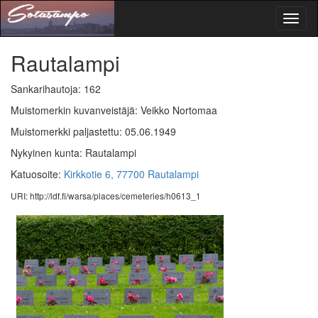
Toggl
naviga
Rautalampi
Sankarihautoja: 162
Muistomerkin kuvanveistäjä: Veikko Nortomaa
Muistomerkki paljastettu: 05.06.1949
Nykyinen kunta: Rautalampi
Katuosoite:
Kirkkotie 6, 77700 Rautalampi
URI: http://ldf.fi/warsa/places/cemeteries/h0613_1