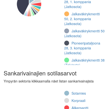
28, 1. komppania
(Jatkosota)
Jalkaväkirykmentti
50, 2. komppania
(Jatkosota)
Jalkaväkirykmentti 50
(Jatkosota)
Pioneeripataljoona
28, 3. komppania
(Jatkosota)
Jalkaväkirykmentti 38
(Talvisota)
Sankarivainajien sotilasarvot
Pioneeripataljoona 28
(Jatkosota)
Ympyrän sektoria klikkaamalla näet listan sankarivainajista
Jalkaväkirykmentti
10, 3. komppania
Sotamies
(Jatkosota)
Korpraali
Jalkaväkirykmentti
10, 7. komppania
Alikersantti