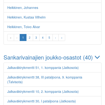
Heikkinen, Johannes
Heikkinen, Kustaa Vilhelm
Heikkinen, Toivo Alvar
«
‹
1
2
3
4
5
›
»
Sankarivainajien joukko-osastot (40)
Jalkaväkirykmentti 51, 1. komppania (Jatkosota)
Jalkaväkirykmentti 38, III pataljoona, 9. komppania
(Talvisota)
Jalkaväkirykmentti 10, 2. komppania (Jatkosota)
Jalkaväkirykmentti 30, I pataljoona (Jatkosota)