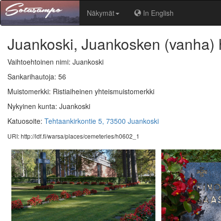
Näkymät
In English
Juankoski, Juankosken (vanha)
Vaihtoehtoinen nimi: Juankoski
Sankarihautoja: 56
Muistomerkki: Ristiaiheinen yhteismuistomerkki
Nykyinen kunta: Juankoski
Katuosoite:
Tehtaankirkontie 5, 73500 Juankoski
URI: http://ldf.fi/warsa/places/cemeteries/h0602_1