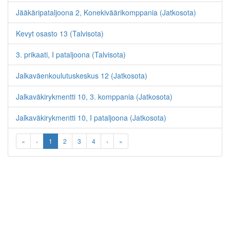
Jääkäripataljoona 2, Konekiväärikomppania (Jatkosota)
Kevyt osasto 13 (Talvisota)
3. prikaati, I pataljoona (Talvisota)
Jalkaväenkoulutuskeskus 12 (Jatkosota)
Jalkaväkirykmentti 10, 3. komppania (Jatkosota)
Jalkaväkirykmentti 10, I pataljoona (Jatkosota)
«
‹
1
2
3
4
›
»