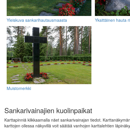
Yleiskuva sankarihautausmaasta
Yksittäinen hauta r
muistolaattoineen
Muistomerkki
Sankarivainajien kuolinpaikat
Karttapinniä klikkaamalla näet sankarivainajan tiedot. Karttanäkymän
karttojen ollessa näkyvillä voit säätää vanhojen karttalehtien läpin