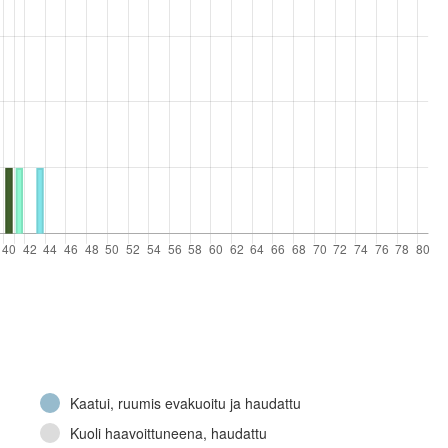
Jalkaväkirykmentti 8, 4. komppania (Jatkosota)
Jalkaväkirykmentti 10, 3. komppania (Jatkosota)
Jalkaväkirykmentti 8, Tykkikomppania (Jatkosota)
Muu
Kaatui, ruumis evakuoitu ja haudattu
Kuoli haavoittuneena, haudattu