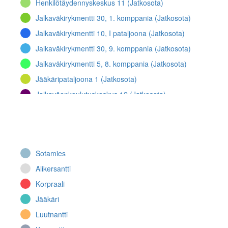
Henkilötäydennyskeskus 11 (Jatkosota)
Jalkaväkirykmentti 30, 1. komppania (Jatkosota)
Jalkaväkirykmentti 10, I pataljoona (Jatkosota)
Jalkaväkirykmentti 30, 9. komppania (Jatkosota)
Jalkaväkirykmentti 5, 8. komppania (Jatkosota)
Jääkäripataljoona 1 (Jatkosota)
Jalkaväenkoulutuskeskus 12 (Jatkosota)
Jalkaväkirykmentti 23, 8. komppania (Jatkosota)
Jalkaväkirykmentti 9, 1. komppania (Jatkosota)
Jalkaväkirykmentti 9, I pataljoona (Jatkosota)
Sotamies
Jalkaväkirykmentti 36, 7. komppania (Jatkosota)
Alikersantti
Jalkaväkirykmentti 67 (Talvisota)
Korpraali
Jalkaväkirykmentti 30, III pataljoona (Jatkosota)
Jääkäri
Lentolaivue 24 (Talvisota, Jatkosota)
Luutnantti
Jalkaväkirykmentti 60, III pataljoona,
Kranaatinheitinjoukkue (Jatkosota)