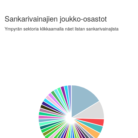
Sankarivainajien joukko-osastot
Ympyrän sektoria klikkaamalla näet listan sankarivainajista