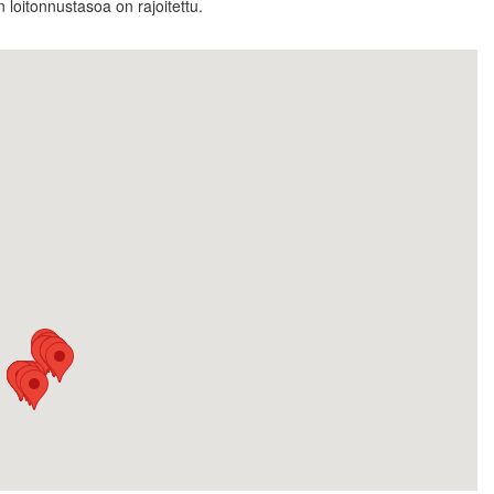
 loitonnustasoa on rajoitettu.