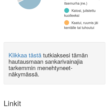
Sissipataljoona 1, 2.
itsemurha jne.)
komppania (Jatkosota)
Katosi, julistettu
Jalkaväkirykmentti 9,
kuolleeksi
5. komppania (Jatkosota)
Kaatui, ruumis jäi
Jääkäripataljoona 6
kentälle tai tuhoutui
(Jatkosota)
33. talouskomppania
(Jatkosota)
Jalkaväkirykmentti 3,
Klikkaa tästä
tutkiaksesi tämän
1. konekiväärikomppania
hautausmaan sankarivainajia
(Jatkosota)
tarkemmin menehtyneet-
Jääkäripataljoona 4
näkymässä.
(Talvisota)
21. rajakomppania
(Jatkosota)
Muu
Linkit