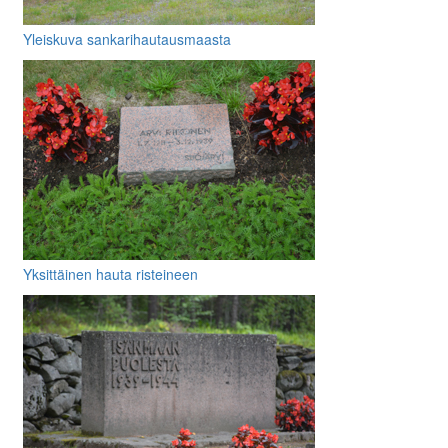
Yleiskuva sankarihautausmaasta
Yksittäinen hauta risteineen
muistolaattoineen