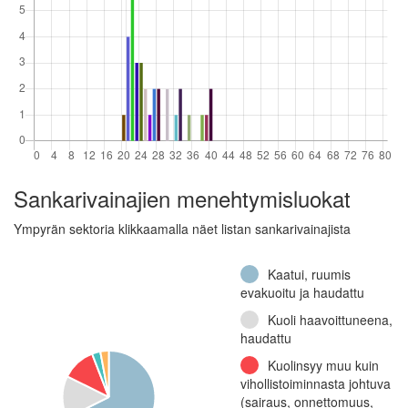
rajajääkärikomppania
(Jatkosota)
Jalkaväkirykmentti 9,
I pataljoona (Jatkosota)
Jalkaväkirykmentti 19
(Talvisota)
Lentolaivue 44
(Talvisota, Jatkosota)
Jalkaväkirykmentti
Sankarivainajien menehtymisluokat
36,
Kranaatinheitinkomppania
Ympyrän sektoria klikkaamalla näet listan sankarivainajista
(Talvisota)
Jalkaväkirykmentti
Kaatui, ruumis
12, 1.
evakuoitu ja haudattu
konekiväärikomppania
Kuoli haavoittuneena,
(Jatkosota)
haudattu
Jalkaväkirykmentti
Kuolinsyy muu kuin
29, 3. komppania
vihollistoiminnasta johtuva
(Jatkosota)
(sairaus, onnettomuus,