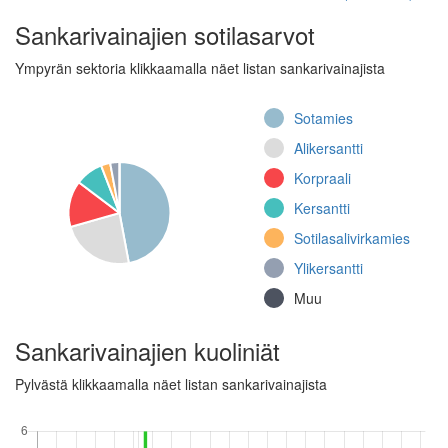
Jalkaväkirykmentti 3,
Sankarivainajien sotilasarvot
1. komppania (Jatkosota)
Ympyrän sektoria klikkaamalla näet listan sankarivainajista
Jalkaväkirykmentti 8,
I pataljoona (Jatkosota)
Sotamies
Var.K/Suur-
Saim.skp.E (Jatkosota)
Alikersantti
Erillinen pataljoona
Korpraali
24 (Talvisota)
Kersantti
Erillinen pataljoona
Sotilasalivirkamies
22 (Talvisota)
Ylikersantti
32.
rajajääkärikomppania
Muu
(Jatkosota)
Jalkaväkirykmentti
Sankarivainajien kuoliniät
29, 1.
konekiväärikomppania
Pylvästä klikkaamalla näet listan sankarivainajista
(Jatkosota)
24.