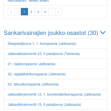
Hämäläinen, Veikko Mikko
«
‹
1
2
3
4
›
»
Sankarivainajien joukko-osastot (30)
Sissipataljoona 1, 1. komppania (Jatkosota)
Jalkaväkirykmentti 43, II pataljoona (Talvisota)
21. rajakomppania (Jatkosota)
32. rajajääkärikomppania (Jatkosota)
33. talouskomppania (Jatkosota)
Jalkaväkirykmentti 12, 1. konekiväärikomppania (Jatkosota)
Jalkaväkirykmentti 15, II pataljoona (Jatkosota)