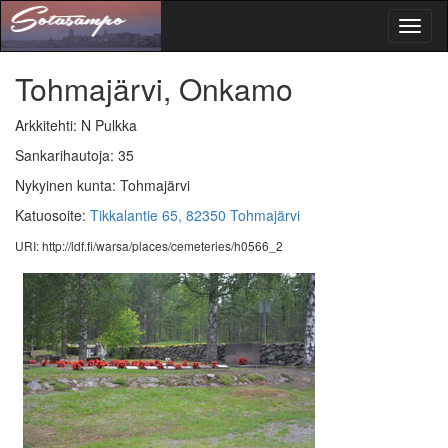
Toggl
naviga
Tohmajärvi, Onkamo
Arkkitehti: N Pulkka
Sankarihautoja: 35
Nykyinen kunta: Tohmajärvi
Katuosoite:
Tikkalantie 65, 82350 Tohmajärvi
URI: http://ldf.fi/warsa/places/cemeteries/h0566_2