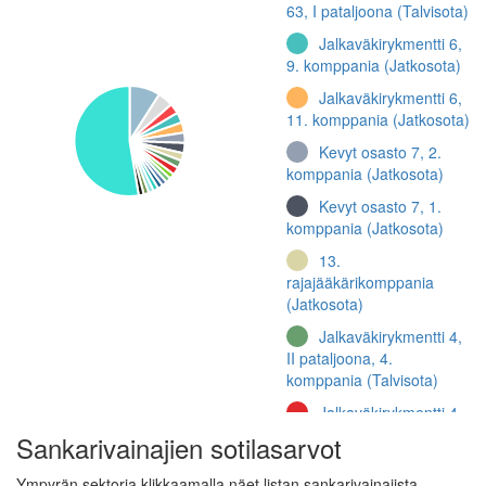
63, I pataljoona (Talvisota)
Jalkaväkirykmentti 6,
9. komppania (Jatkosota)
Jalkaväkirykmentti 6,
11. komppania (Jatkosota)
Kevyt osasto 7, 2.
komppania (Jatkosota)
Kevyt osasto 7, 1.
komppania (Jatkosota)
13.
rajajääkärikomppania
(Jatkosota)
Jalkaväkirykmentti 4,
II pataljoona, 4.
komppania (Talvisota)
Jalkaväkirykmentti 4,
II pataljoona, 5.
Sankarivainajien sotilasarvot
komppania (Talvisota)
Ympyrän sektoria klikkaamalla näet listan sankarivainajista