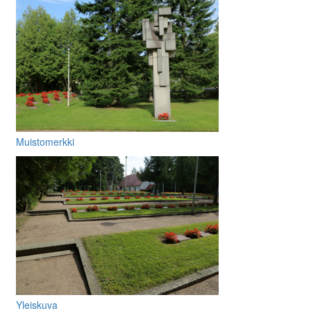
Muistomerkki
Yleiskuva