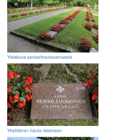
Yleiskuva sankarihautausmaasta
Yksittäinen hauta risteineen
muistolaattoineen