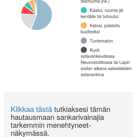
itsemurha jne.)
Kaatui, ruumis jäi
kentälle tai tuhoutui
Katosi, julistettu
kuolleeksi
Tuntematon
Kuoli
sotavankeudessa
Neuvostoliitossa tai Lapin
sodan aikana saksalaisten
sotavankina
Klikkaa tästä
tutkiaksesi tämän
hautausmaan sankarivainajia
tarkemmin menehtyneet-
näkymässä.