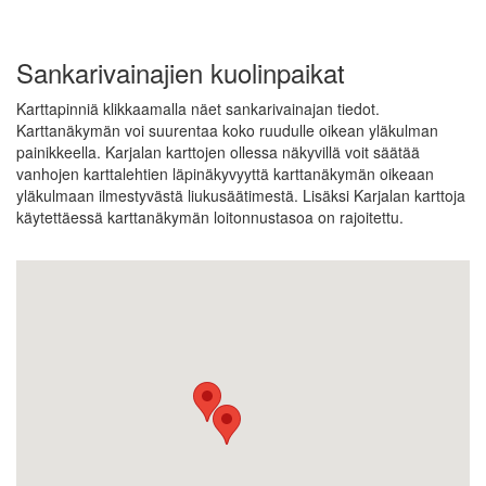
Sankarivainajien kuolinpaikat
Karttapinniä klikkaamalla näet sankarivainajan tiedot.
Karttanäkymän voi suurentaa koko ruudulle oikean yläkulman
painikkeella. Karjalan karttojen ollessa näkyvillä voit säätää
vanhojen karttalehtien läpinäkyvyyttä karttanäkymän oikeaan
yläkulmaan ilmestyvästä liukusäätimestä. Lisäksi Karjalan karttoja
käytettäessä karttanäkymän loitonnustasoa on rajoitettu.