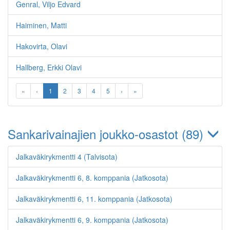
Genral, Viljo Edvard
Haiminen, Matti
Hakovirta, Olavi
Hallberg, Erkki Olavi
«
‹
1
2
3
4
5
›
»
Sankarivainajien joukko-osastot (89)
Jalkaväkirykmentti 4 (Talvisota)
Jalkaväkirykmentti 6, 8. komppania (Jatkosota)
Jalkaväkirykmentti 6, 11. komppania (Jatkosota)
Jalkaväkirykmentti 6, 9. komppania (Jatkosota)