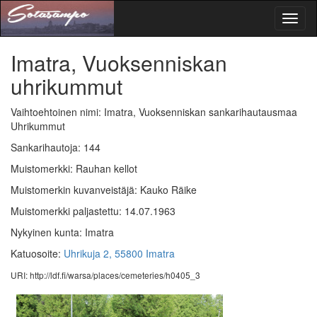
Toggl
naviga
Imatra, Vuoksenniskan
uhrikummut
Vaihtoehtoinen nimi: Imatra, Vuoksenniskan sankarihautausmaa
Uhrikummut
Sankarihautoja: 144
Muistomerkki: Rauhan kellot
Muistomerkin kuvanveistäjä: Kauko Räike
Muistomerkki paljastettu: 14.07.1963
Nykyinen kunta: Imatra
Katuosoite:
Uhrikuja 2, 55800 Imatra
URI: http://ldf.fi/warsa/places/cemeteries/h0405_3