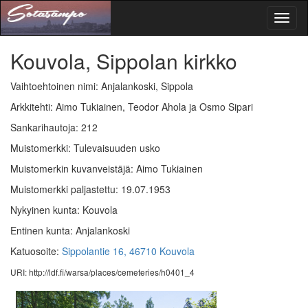
Toggl
naviga
Kouvola, Sippolan kirkko
Vaihtoehtoinen nimi: Anjalankoski, Sippola
Arkkitehti: Aimo Tukiainen, Teodor Ahola ja Osmo Sipari
Sankarihautoja: 212
Muistomerkki: Tulevaisuuden usko
Muistomerkin kuvanveistäjä: Aimo Tukiainen
Muistomerkki paljastettu: 19.07.1953
Nykyinen kunta: Kouvola
Entinen kunta: Anjalankoski
Katuosoite:
Sippolantie 16, 46710 Kouvola
URI: http://ldf.fi/warsa/places/cemeteries/h0401_4