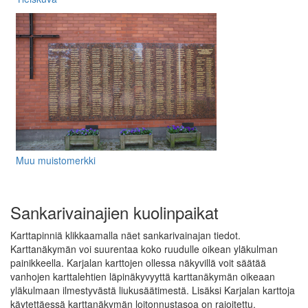
Muu muistomerkki
Sankarivainajien kuolinpaikat
Karttapinniä klikkaamalla näet sankarivainajan tiedot.
Karttanäkymän voi suurentaa koko ruudulle oikean yläkulman
painikkeella. Karjalan karttojen ollessa näkyvillä voit säätää
vanhojen karttalehtien läpinäkyvyyttä karttanäkymän oikeaan
yläkulmaan ilmestyvästä liukusäätimestä. Lisäksi Karjalan karttoja
käytettäessä karttanäkymän loitonnustasoa on rajoitettu.