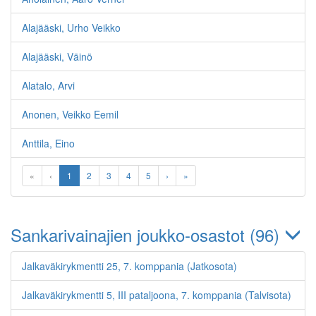
Alajääski, Urho Veikko
Alajääski, Väinö
Alatalo, Arvi
Anonen, Veikko Eemil
Anttila, Eino
«
‹
1
2
3
4
5
›
»
Sankarivainajien joukko-osastot (96)
Jalkaväkirykmentti 25, 7. komppania (Jatkosota)
Jalkaväkirykmentti 5, III pataljoona, 7. komppania (Talvisota)