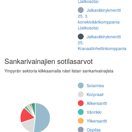
(Jatkosota)
Jalkaväkirykmentti
25, 3.
konekiväärikomppania
(Jatkosota)
Jalkaväkirykmentti
25,
Kranaatinheitinkomppania
(Jatkosota)
Sankarivainajien sotilasarvot
Jalkaväkirykmentti
25, III
Ympyrän sektoria klikkaamalla näet listan sankarivainajista
kranaatinheitinjoukkue
(Jatkosota)
Sotamies
Jalkaväkirykmentti
Korpraali
25, II
kranaatinheitinjoukkue
Alikersantti
(Jatkosota)
Vänrikki
Jalkaväkirykmentti
Ylikersantti
25, 10. komppania
(Jatkosota)
Oppilas