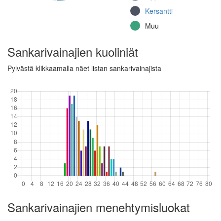
Jalkaväkirykmentti
Kersantti
25, 4. komppania
Muu
(Jatkosota)
Jalkaväkirykmentti 5,
Sankarivainajien kuoliniät
1. komppania (Jatkosota)
Muu
Pylvästä klikkaamalla näet listan sankarivainajista
Sankarivainajien menehtymisluokat