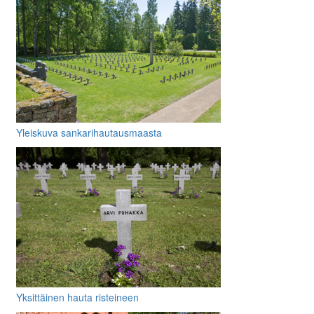
Yleiskuva sankarihautausmaasta
Yksittäinen hauta risteineen
muistolaattoineen