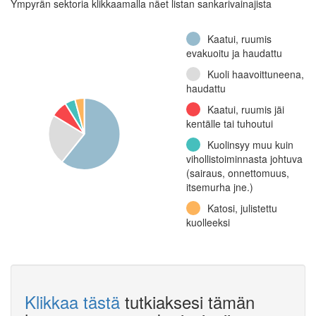
Ympyrän sektoria klikkaamalla näet listan sankarivainajista
Kaatui, ruumis
evakuoitu ja haudattu
Kuoli haavoittuneena,
haudattu
Kaatui, ruumis jäi
kentälle tai tuhoutui
Kuolinsyy muu kuin
vihollistoiminnasta johtuva
(sairaus, onnettomuus,
itsemurha jne.)
Katosi, julistettu
kuolleeksi
Klikkaa tästä
tutkiaksesi tämän