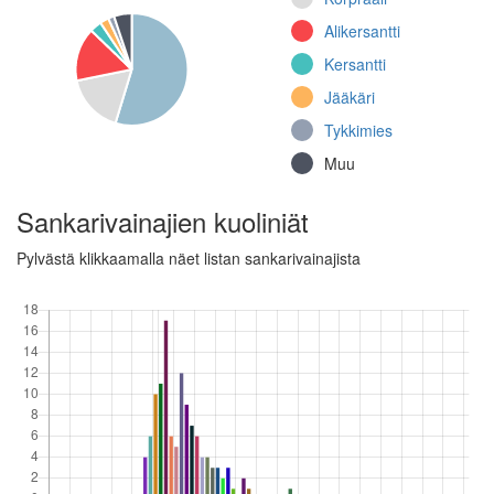
27, 2. komppania
(Jatkosota)
Alikersantti
12.
Kersantti
rajajääkärikomppania
Jääkäri
(Jatkosota)
Tykkimies
Jalkaväkirykmentti
48, II pataljoona
Muu
(Jatkosota)
Jalkaväkirykmentti 48
Sankarivainajien kuoliniät
(Jatkosota)
Pylvästä klikkaamalla näet listan sankarivainajista
Jalkaväkirykmentti
48, Tykkikomppania
(Jatkosota)
Muu