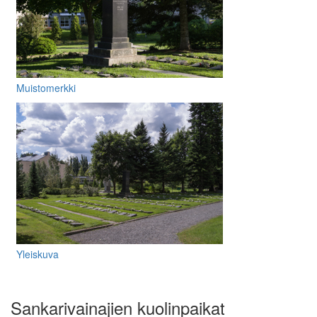
Muistomerkki
Yleiskuva
Sankarivainajien kuolinpaikat