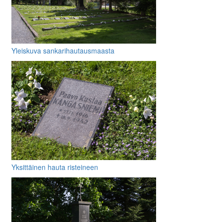
Yleiskuva sankarihautausmaasta
Yksittäinen hauta risteineen
muistolaattoineen