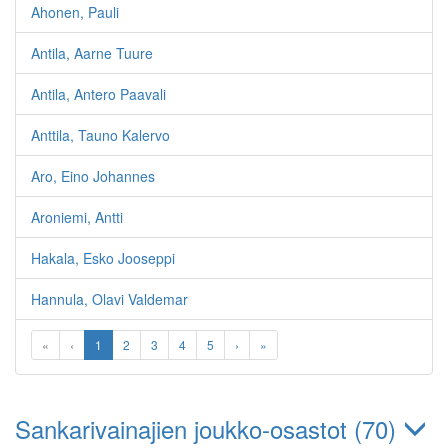
Ahonen, Pauli
Antila, Aarne Tuure
Antila, Antero Paavali
Anttila, Tauno Kalervo
Aro, Eino Johannes
Aroniemi, Antti
Hakala, Esko Jooseppi
Hannula, Olavi Valdemar
«
‹
1
2
3
4
5
›
»
Sankarivainajien joukko-osastot (70)