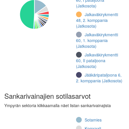
60, I pataljoona
(Jatkosota)
Jalkaväkirykmentti
48, 2. komppania
(Jatkosota)
Jalkaväkirykmentti
60, 1. komppania
(Jatkosota)
Jalkaväkirykmentti
60, II pataljoona
(Jatkosota)
Jääkäripataljoona 6,
2. komppania (Jatkosota)
Jalkaväkirykmentti
Sankarivainajien sotilasarvot
65, II pataljoona, 5.
komppania (Talvisota)
Ympyrän sektoria klikkaamalla näet listan sankarivainajista
Jalkaväkirykmentti 6,
4. komppania (Jatkosota)
Sotamies
Jalkaväkirykmentti
Korpraali