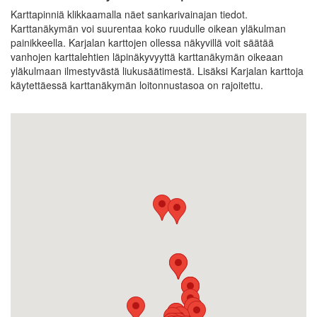
Karttapinniä klikkaamalla näet sankarivainajan tiedot.
Karttanäkymän voi suurentaa koko ruudulle oikean yläkulman
painikkeella. Karjalan karttojen ollessa näkyvillä voit säätää
vanhojen karttalehtien läpinäkyvyyttä karttanäkymän oikeaan
yläkulmaan ilmestyvästä liukusäätimestä. Lisäksi Karjalan karttoja
käytettäessä karttanäkymän loitonnustasoa on rajoitettu.