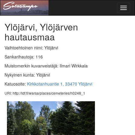
Toggl
naviga
Ylöjärvi, Ylöjärven
hautausmaa
Vaihtoehtoinen nimi: Ylöjärvi
Sankarihautoja: 116
Muistomerkin kuvanveistäjä: Ilmari Wirkkala
Nykyinen kunta: Ylöjärvi
Katuosoite:
Kirkkotanhuantie 1, 33470 Ylöjärvi
URI: http://ldf.fi/warsa/places/cemeteries/h0248_1