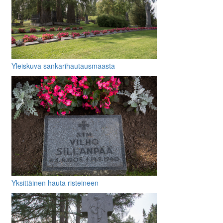
Yleiskuva sankarihautausmaasta
Yksittäinen hauta risteineen
muistolaattoineen