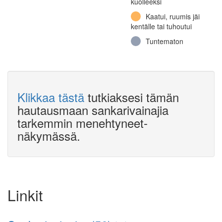
kuolleeksi
15, 1. komppania
Kaatui, ruumis jäi
(Jatkosota)
kentälle tai tuhoutui
Jalkaväkirykmentti 8,
Tuntematon
4. komppania (Jatkosota)
Jalkaväkirykmentti
35, Tykkikomppania
(Jatkosota)
Jalkaväkirykmentti 36
Klikkaa tästä
tutkiaksesi tämän
(Jatkosota)
hautausmaan sankarivainajia
Jalkaväkirykmentti
tarkemmin menehtyneet-
60, I pataljoona
näkymässä.
(Jatkosota)
Jalkaväkirykmentti
57, 3. komppania
(Jatkosota)
Jalkaväkirykmentti
Linkit
36, 1. komppania
(Jatkosota)
Jalkaväkirykmentti 4,