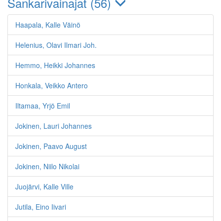
Sankarivainajat (56)
Tykkikomppania
(Jatkosota)
Haapala, Kalle Väinö
Muu
Helenius, Olavi Ilmari Joh.
Hemmo, Heikki Johannes
Honkala, Veikko Antero
Iltamaa, Yrjö Emil
Jokinen, Lauri Johannes
Jokinen, Paavo August
Jokinen, Niilo Nikolai
Juojärvi, Kalle Ville
Jutila, Eino Iivari