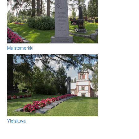
Muistomerkki
Yleiskuva