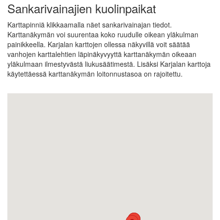
Sankarivainajien kuolinpaikat
Karttapinniä klikkaamalla näet sankarivainajan tiedot.
Karttanäkymän voi suurentaa koko ruudulle oikean yläkulman
painikkeella. Karjalan karttojen ollessa näkyvillä voit säätää
vanhojen karttalehtien läpinäkyvyyttä karttanäkymän oikeaan
yläkulmaan ilmestyvästä liukusäätimestä. Lisäksi Karjalan karttoja
käytettäessä karttanäkymän loitonnustasoa on rajoitettu.