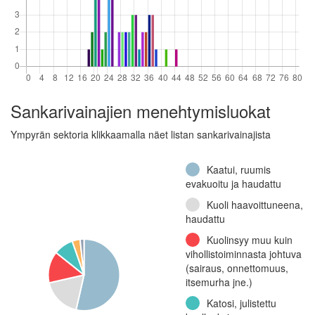
(Jatkosota)
Kevyt osasto 9, 1.
komppania (Jatkosota)
Jalkaväkirykmentti
16, I pataljoona (Talvisota)
Jalkaväkirykmentti
Sankarivainajien menehtymisluokat
36, 9. komppania
(Jatkosota)
Ympyrän sektoria klikkaamalla näet listan sankarivainajista
Kenttätykistörykmentti
16, I patteristo (Jatkosota)
Kaatui, ruumis
Jalkaväkirykmentti 7,
evakuoitu ja haudattu
3. komppania (Jatkosota)
Kuoli haavoittuneena,
Jalkaväkirykmentti
haudattu
39, I pataljoona, 3.
Kuolinsyy muu kuin
komppania (Talvisota)
vihollistoiminnasta johtuva
Jalkaväkirykmentti 7,
(sairaus, onnettomuus,
2. konekiväärikomppania
itsemurha jne.)
(Jatkosota)
Katosi, julistettu
Jalkaväkirykmentti