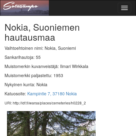
Toggl
naviga
Nokia, Suoniemen
hautausmaa
Vaihtoehtoinen nimi: Nokia, Suoniemi
Sankarihautoja: 55
Muistomerkin kuvanveistäjä: Ilmari Wirkkala
Muistomerkki paljastettu: 1953
Nykyinen kunta: Nokia
Katuosoite:
Kampintie 7, 37180 Nokia
URI: http://ldf.fi/warsa/places/cemeteries/h0228_2