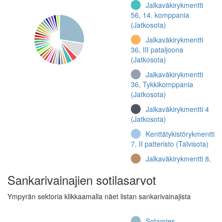
Jalkaväkirykmentti
56, 14. komppania
(Jatkosota)
Jalkaväkirykmentti
36, III pataljoona
(Jatkosota)
Jalkaväkirykmentti
36, Tykkikomppania
(Jatkosota)
Jalkaväkirykmentti 4
(Jatkosota)
Kenttätykistörykmentti
7, II patteristo (Talvisota)
Jalkaväkirykmentti 8,
6. komppania (Jatkosota)
Sankarivainajien sotilasarvot
Jalkaväkirykmentti
48, 5. komppania
Ympyrän sektoria klikkaamalla näet listan sankarivainajista
(Jatkosota)
Jalkaväkirykmentti
Sotamies