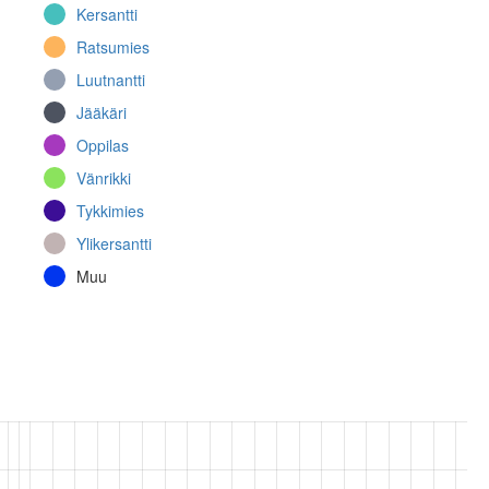
Kersantti
Ratsumies
Luutnantti
Jääkäri
Oppilas
Vänrikki
Tykkimies
Ylikersantti
Muu