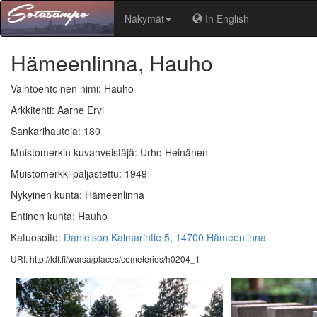
Näkymät
In English
Hämeenlinna, Hauho
Vaihtoehtoinen nimi: Hauho
Arkkitehti: Aarne Ervi
Sankarihautoja: 180
Muistomerkin kuvanveistäjä: Urho Heinänen
Muistomerkki paljastettu: 1949
Nykyinen kunta: Hämeenlinna
Entinen kunta: Hauho
Katuosoite:
Danielson Kalmarintie 5, 14700 Hämeenlinna
URI: http://ldf.fi/warsa/places/cemeteries/h0204_1