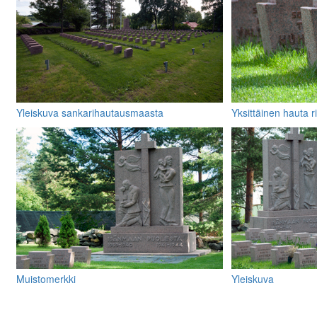
Yleiskuva sankarihautausmaasta
Yksittäinen hauta r
muistolaattoineen
Muistomerkki
Yleiskuva