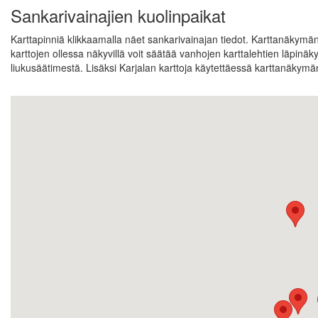
Sankarivainajien kuolinpaikat
Karttapinniä klikkaamalla näet sankarivainajan tiedot. Karttanäkymän
karttojen ollessa näkyvillä voit säätää vanhojen karttalehtien läpin
liukusäätimestä. Lisäksi Karjalan karttoja käytettäessä karttanäkymän