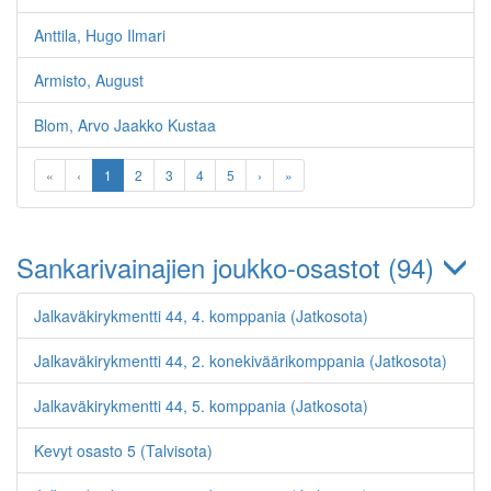
Anttila, Hugo Ilmari
Armisto, August
Blom, Arvo Jaakko Kustaa
«
‹
1
2
3
4
5
›
»
Sankarivainajien joukko-osastot (94)
Jalkaväkirykmentti 44, 4. komppania (Jatkosota)
Jalkaväkirykmentti 44, 2. konekiväärikomppania (Jatkosota)
Jalkaväkirykmentti 44, 5. komppania (Jatkosota)
Kevyt osasto 5 (Talvisota)