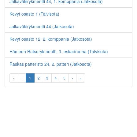
Jalkaväkirykmentti 44, 1. komppania (Jatkosota)
Kevyt osasto 1 (Talvisota)
Jalkaväkirykmentti 44 (Jatkosota)
Kevyt osasto 12, 2. komppania (Jatkosota)
Hämeen Ratsurykmentti, 3. eskadroona (Talvisota)
Raskas patteristo 24, 2. patteri (Jatkosota)
«
‹
1
2
3
4
5
›
»