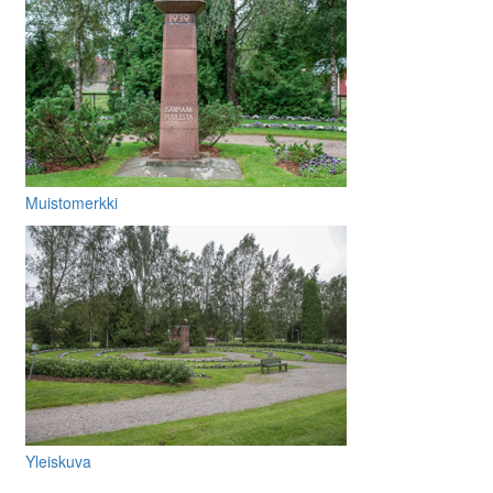
Muistomerkki
Yleiskuva