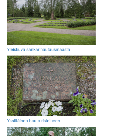
Yleiskuva sankarihautausmaasta
Yksittäinen hauta risteineen
muistolaattoineen