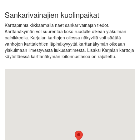
Sankarivainajien kuolinpaikat
Karttapinniä klikkaamalla näet sankarivainajan tiedot.
Karttanäkymän voi suurentaa koko ruudulle oikean yläkulman
painikkeella. Karjalan karttojen ollessa näkyvillä voit säätää
vanhojen karttalehtien läpinäkyvyyttä karttanäkymän oikeaan
yläkulmaan ilmestyvästä liukusäätimestä. Lisäksi Karjalan karttoja
käytettäessä karttanäkymän loitonnustasoa on rajoitettu.