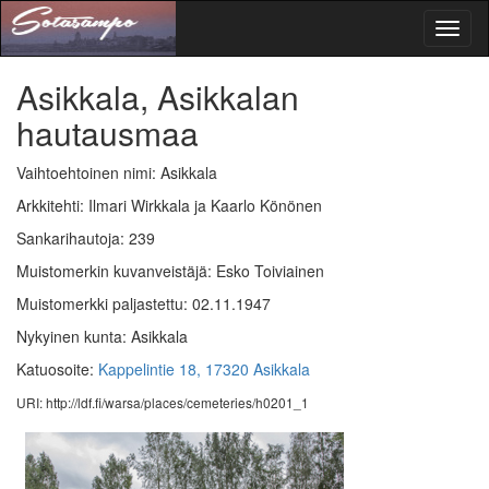
Toggl
naviga
Asikkala, Asikkalan
hautausmaa
Vaihtoehtoinen nimi: Asikkala
Arkkitehti: Ilmari Wirkkala ja Kaarlo Könönen
Sankarihautoja: 239
Muistomerkin kuvanveistäjä: Esko Toiviainen
Muistomerkki paljastettu: 02.11.1947
Nykyinen kunta: Asikkala
Katuosoite:
Kappelintie 18, 17320 Asikkala
URI: http://ldf.fi/warsa/places/cemeteries/h0201_1