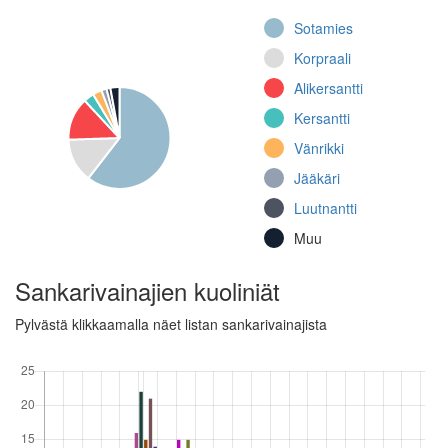
Sotamies
Korpraali
Alikersantti
Kersantti
Vänrikki
Jääkäri
Luutnantti
Muu
Sankarivainajien kuoliniät
Pylvästä klikkaamalla näet listan sankarivainajista