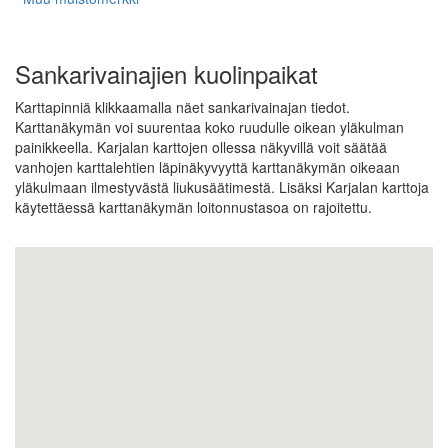
Sankarivainajien kuolinpaikat
Karttapinniä klikkaamalla näet sankarivainajan tiedot.
Karttanäkymän voi suurentaa koko ruudulle oikean yläkulman
painikkeella. Karjalan karttojen ollessa näkyvillä voit säätää
vanhojen karttalehtien läpinäkyvyyttä karttanäkymän oikeaan
yläkulmaan ilmestyvästä liukusäätimestä. Lisäksi Karjalan karttoja
käytettäessä karttanäkymän loitonnustasoa on rajoitettu.