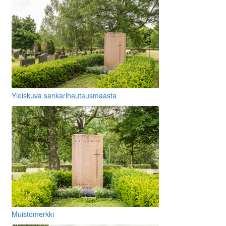
Yleiskuva sankarihautausmaasta
Muistomerkki