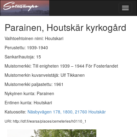
Toggl
naviga
Parainen, Houtskär kyrkogård
Vaihtoehtoinen nimi: Houtskari
Perustettu: 1939-1940
Sankarihautoja: 15
Muistomerkki: Till enigheten 1939 – 1944 För Fosterlandet
Muistomerkin kuvanveistäjä: Ulf Tikkanen
Muistomerkki paljastettu: 1961
Nykyinen kunta: Parainen
Entinen kunta: Houtskari
Katuosoite:
Näsbyvägen 178, 1800, 21760 Houtskär
URI: http://ldf.fi/warsa/places/cemeteries/h0110_1