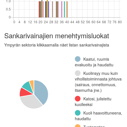
Sankarivainajien menehtymisluokat
Ympyrän sektoria klikkaamalla näet listan sankarivainajista
Kaatui, ruumis
evakuoitu ja haudattu
Kuolinsyy muu kuin
vihollistoiminnasta johtuva
(sairaus, onnettomuus,
itsemurha jne.)
Katosi, julistettu
kuolleeksi
Kuoli haavoittuneena,
haudattu