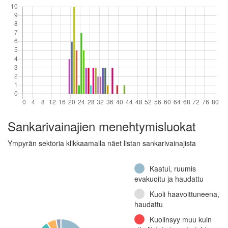
(Jatkosota)
Viestipataljoona 10,
1. komppania (Jatkosota)
Raskas Patteristo 1,
2. patteri (Talvisota)
Kevyt osasto 19, 2.
komppania (Jatkosota)
Jalkaväkirykmentti
61, 2. komppania
(Jatkosota)
Sankarivainajien menehtymisluokat
Linnake 26
Ympyrän sektoria klikkaamalla näet listan sankarivainajista
(Jatkosota)
Jalkaväkirykmentti
Kaatui, ruumis
13, 2.
evakuoitu ja haudattu
konekiväärikomppania
(Jatkosota)
Kuoli haavoittuneena,
haudattu
Jalkaväkirykmentti
58, 1.
Kuolinsyy muu kuin
konekiväärikomppania