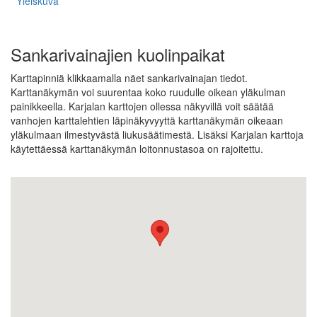
Yleiskuva
Sankarivainajien kuolinpaikat
Karttapinniä klikkaamalla näet sankarivainajan tiedot.
Karttanäkymän voi suurentaa koko ruudulle oikean yläkulman
painikkeella. Karjalan karttojen ollessa näkyvillä voit säätää
vanhojen karttalehtien läpinäkyvyyttä karttanäkymän oikeaan
yläkulmaan ilmestyvästä liukusäätimestä. Lisäksi Karjalan karttoja
käytettäessä karttanäkymän loitonnustasoa on rajoitettu.