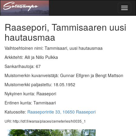
Toggl
naviga
Raasepori, Tammisaaren uusi
hautausmaa
Vaihtoehtoinen nimi: Tammisaari, uusi hautausmaa
Arkkitehti: Aili ja Niilo Pulkka
Sankarihautoja: 67
Muistomerkin kuvanveistäjä: Gunnar Elfgren ja Bengt Mattson
Muistomerkki paljastettu: 18.05.1952
Nykyinen kunta: Raasepori
Entinen kunta: Tammisaari
Katuosoite:
Raaseporintie 33, 10650 Raasepori
URI: http://ldf.fi/warsa/places/cemeteries/h0035_1