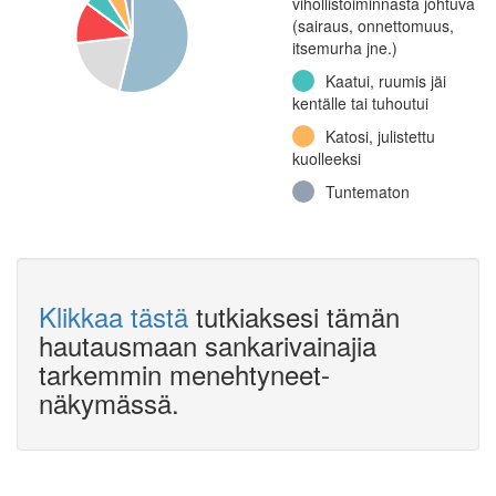
vihollistoiminnasta johtuva
(Jatkosota)
(sairaus, onnettomuus,
itsemurha jne.)
6.
rannikkopioneerikomppania
Kaatui, ruumis jäi
(Jatkosota)
kentälle tai tuhoutui
Äänisen
Katosi, julistettu
rannikkoprikaati, 8.
kuolleeksi
torjuntakomppania
Tuntematon
(Jatkosota)
2. rannikkoprikaati,
11. torjuntakomppania
(Jatkosota)
Linnoituspatteristo 3,
Klikkaa tästä
tutkiaksesi tämän
35. patteri (Jatkosota)
hautausmaan sankarivainajia
Linnoituspataljoona 4,
tarkemmin menehtyneet-
1. komppania (Jatkosota)
näkymässä.
Osasto K, 3.
komppania (Jatkosota)
Jalkaväkirykmentti 61
(Talvisota)