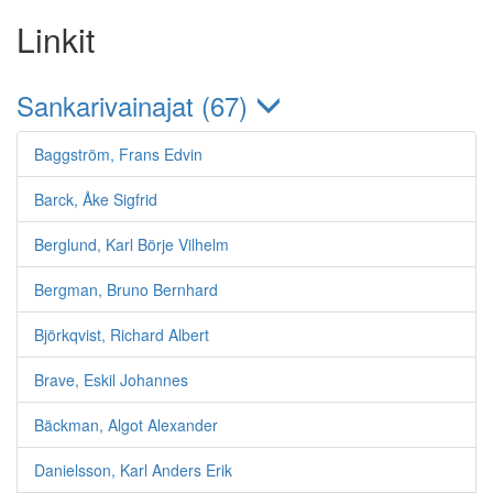
Linkit
4. rannikkoprikaati, III
patteri (Jatkosota)
Jalkaväkirykmentti
Sankarivainajat (67)
55, 3.
konekiväärikomppania
(Jatkosota)
Baggström, Frans Edvin
Syvärin
Barck, Åke Sigfrid
Linnoituspatteristo 2, 22.
(Jatkosota)
Berglund, Karl Börje Vilhelm
14.
torjuntakomppania
Bergman, Bruno Bernhard
(Jatkosota)
Björkqvist, Richard Albert
Erillinen pataljoona
18, 1. komppania
Brave, Eskil Johannes
(Talvisota)
Jalkaväkirykmentti
Bäckman, Algot Alexander
61, 1. komppania
(Jatkosota)
Danielsson, Karl Anders Erik