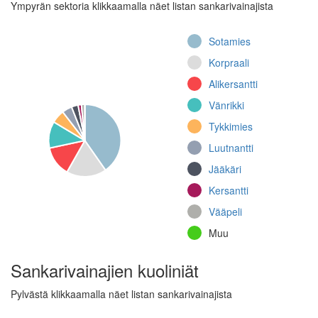
Jalkaväkirykmentti
Ympyrän sektoria klikkaamalla näet listan sankarivainajista
61, Tykkikomppania
(Jatkosota)
Sotamies
Raskas patteristo 3,
Korpraali
1. patteri (Jatkosota)
Alikersantti
4. rannikkoprikaati,
Toimituskomppania
Vänrikki
(Jatkosota)
Tykkimies
32.
Luutnantti
torjuntakomppania
(Jatkosota)
Jääkäri
Jalkaväkirykmentti
Kersantti
10, III pataljoona, 3.
Vääpeli
konekiväärikomppania
(Talvisota)
Muu
Jalkaväkirykmentti
27, 1. komppania
Sankarivainajien kuoliniät
(Jatkosota)
Pylvästä klikkaamalla näet listan sankarivainajista
Jalkaväkirykmentti
24, 9. komppania