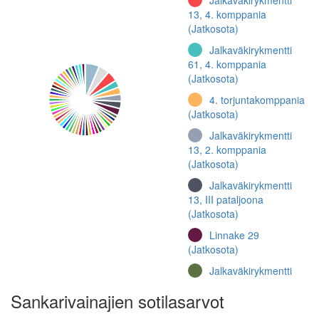
Jalkaväkirykmentti
13, 4. komppania
(Jatkosota)
Jalkaväkirykmentti
61, 4. komppania
(Jatkosota)
4. torjuntakomppania
(Jatkosota)
Jalkaväkirykmentti
13, 2. komppania
(Jatkosota)
Jalkaväkirykmentti
13, III pataljoona
(Jatkosota)
Linnake 29
(Jatkosota)
Jalkaväkirykmentti
64, III pataljoona
Sankarivainajien sotilasarvot
(Talvisota)