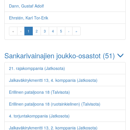
12.
Dann, Gustaf Adolf
torjuntakomppania
(Jatkosota)
Ehrstén, Karl Tor-Erik
Jalkaväkirykmentti
13, 6. komppania
«
‹
1
2
3
4
5
›
»
(Jatkosota)
Jalkaväkirykmentti
10, III pataljoona, 9.
komppania (Talvisota)
Sankarivainajien joukko-osastot (51)
8. kevyt
rannikkoilmatorjuntapatteri
21. rajakomppania (Jatkosota)
(Jatkosota)
Jalkaväkirykmentti 13, 4. komppania (Jatkosota)
Jalkaväkirykmentti 7
(Talvisota)
Erillinen pataljoona 18 (Talvisota)
Jalkaväen
koulutuskeskus 11, 1.
Erillinen pataljoona 18 (ruotsinkielinen) (Talvisota)
konekiväärikomppania
(Jatkosota)
4. torjuntakomppania (Jatkosota)
Jalkaväkirykmentti
Jalkaväkirykmentti 13, 2. komppania (Jatkosota)
24, 1. komppania