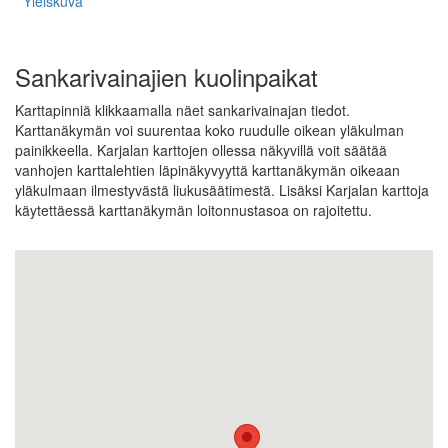
Yleiskuva
Sankarivainajien kuolinpaikat
Karttapinniä klikkaamalla näet sankarivainajan tiedot.
Karttanäkymän voi suurentaa koko ruudulle oikean yläkulman
painikkeella. Karjalan karttojen ollessa näkyvillä voit säätää
vanhojen karttalehtien läpinäkyvyyttä karttanäkymän oikeaan
yläkulmaan ilmestyvästä liukusäätimestä. Lisäksi Karjalan karttoja
käytettäessä karttanäkymän loitonnustasoa on rajoitettu.