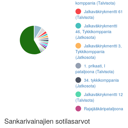
komppania (Talvisota)
Jalkaväkirykmentti 61
(Talvisota)
Jalkaväkirykmentti
46, Tykkikomppania
(Jatkosota)
Jalkaväkirykmentti 3,
Tykkikomppania
(Jatkosota)
1. prikaati, I
pataljoona (Talvisota)
34. tykkikomppania
(Jatkosota)
Jalkaväkirykmentti 12
(Talvisota)
Rajajääkäripataljoona
4, 3. komppania
Sankarivainajien sotilasarvot
(Jatkosota)