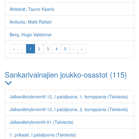
Ahlstedt, Tauno Kaarlo
Aniluoto, Matti Rafael
Berg, Hugo Valdemar
«
‹
1
2
3
4
5
›
»
Sankarivainajien joukko-osastot (115)
Jalkaväkirykmentti 12, I pataljoona, 1. komppania (Talvisota)
Jalkaväkirykmentti 12, I pataljoona, 2. komppania (Talvisota)
Jalkaväkirykmentti 61 (Talvisota)
1. prikaati, I pataljoona (Talvisota)