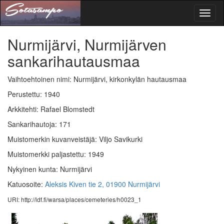
Toggl
naviga
Nurmijärvi, Nurmijärven
sankarihautausmaa
Vaihtoehtoinen nimi: Nurmijärvi, kirkonkylän hautausmaa
Perustettu: 1940
Arkkitehti: Rafael Blomstedt
Sankarihautoja: 171
Muistomerkin kuvanveistäjä: Viljo Savikurki
Muistomerkki paljastettu: 1949
Nykyinen kunta: Nurmijärvi
Katuosoite:
Aleksis Kiven tie 2, 01900 Nurmijärvi
URI: http://ldf.fi/warsa/places/cemeteries/h0023_1