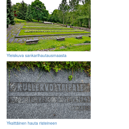
Yleiskuva sankarihautausmaasta
Yksittäinen hauta risteineen
muistolaattoineen