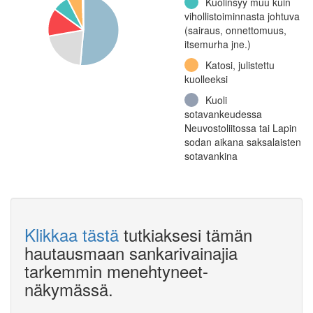
Kuolinsyy muu kuin
vihollistoiminnasta johtuva
(sairaus, onnettomuus,
itsemurha jne.)
Katosi, julistettu
kuolleeksi
Kuoli
sotavankeudessa
Neuvostoliitossa tai Lapin
sodan aikana saksalaisten
sotavankina
Klikkaa tästä
tutkiaksesi tämän
hautausmaan sankarivainajia
tarkemmin menehtyneet-
näkymässä.