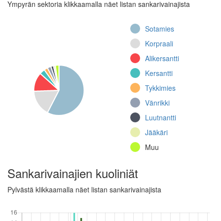
Jalkaväkirykmentti 64
Ympyrän sektoria klikkaamalla näet listan sankarivainajista
(Talvisota)
Jalkaväkirykmentti 3,
Sotamies
8. komppania (Jatkosota)
Korpraali
Jalkaväkirykmentti 46
Alikersantti
(Jatkosota)
Kersantti
12.
rajajääkärikomppania
Tykkimies
(Jatkosota)
Vänrikki
Jalkaväkirykmentti
Luutnantti
45, 9. komppania
(Jatkosota)
Jääkäri
Jalkaväkirykmentti
Muu
12, I pataljoona (Talvisota)
Jalkaväkirykmentti
Sankarivainajien kuoliniät
25, 3. komppania
(Jatkosota)
Pylvästä klikkaamalla näet listan sankarivainajista
Kenttätykistörykmentti
7, II patteristo, 3. patteri