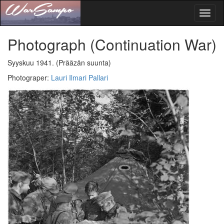
Toggl
naviga
Photograph
(Continuation War)
Syyskuu 1941.
(Prääzän suunta)
Photograper
:
Lauri Ilmari Pallari