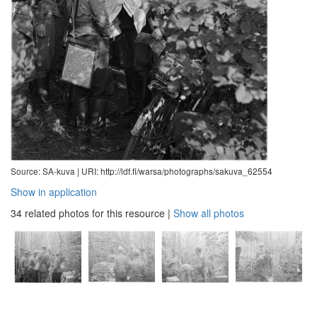
Source: SA-kuva |
URI: http://ldf.fi/warsa/photographs/sakuva_62554
Show in application
34 related photos for this resource
|
Show all photos