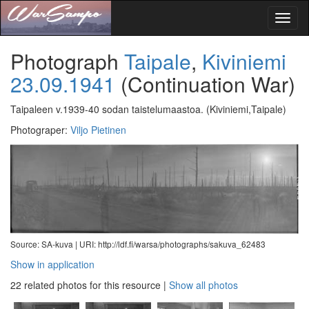
Toggl
naviga
Photograph
Taipale
,
Kiviniemi
23.09.1941
(Continuation War)
Taipaleen v.1939-40 sodan taistelumaastoa.
(Kiviniemi,Taipale)
Photograper
:
Viljo Pietinen
Source: SA-kuva |
URI: http://ldf.fi/warsa/photographs/sakuva_62483
Show in application
22 related photos for this resource
|
Show all photos