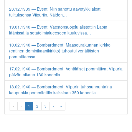
23.12.1939 — Event: Niin sanottu aavetykki aloitti
tulituksensa Viipuriin. Näiden…
19.01.1940 — Event: Väestönsuojelu alistettiin Lapin
läänissä ja sotatoimialueeseen kuuluvissa…
10.02.1940 — Bombardment: Maaseurakunnan kirkko
(entinen dominikaanikirkko) tuhoutui venäläisten
pommittaessa…
17.02.1940 — Bombardment: Venäläiset pommittivat Viipuria
päivän aikana 130 koneella.
18.02.1940 — Bombardment: Viipurin tuhosunnuntaina
kaupunkia pommitettiin kaikkiaan 350 koneella.…
«
‹
1
2
3
›
»