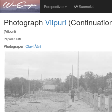
Perspectives
Suomeksi
Photograph
Viipuri
(Continuatio
(Viipuri)
Papulan silta.
Photograper
:
Olavi Ääri