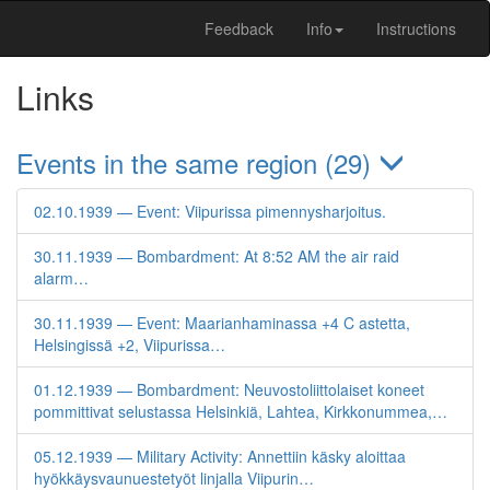
Feedback
Info
Instructions
Links
Events in the same region (29)
02.10.1939 — Event: Viipurissa pimennysharjoitus.
30.11.1939 — Bombardment: At 8:52 AM the air raid
alarm…
30.11.1939 — Event: Maarianhaminassa +4 C astetta,
Helsingissä +2, Viipurissa…
01.12.1939 — Bombardment: Neuvostoliittolaiset koneet
pommittivat selustassa Helsinkiä, Lahtea, Kirkkonummea,…
05.12.1939 — Military Activity: Annettiin käsky aloittaa
hyökkäysvaunuestetyöt linjalla Viipurin…