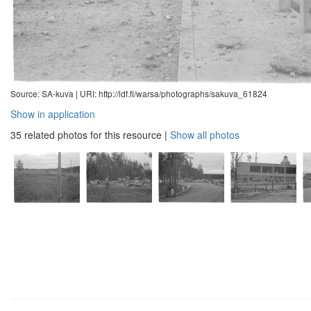
Source: SA-kuva |
URI: http://ldf.fi/warsa/photographs/sakuva_61824
Show in application
35 related photos for this resource
|
Show all photos