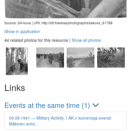
Source: SA-kuva |
URI: http://ldf.fi/warsa/photographs/sakuva_61768
Show in application
44 related photos for this resource
|
Show all photos
Links
Events at the same time (1)
09.09.1941 — Military Activity: I AK:n komentaja eversti
Mäkinen antoi…