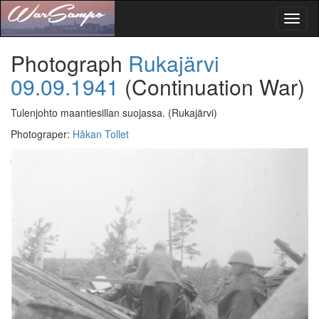
Toggl
naviga
Photograph
Rukajärvi
09.09.1941
(Continuation War)
Tulenjohto maantiesillan suojassa.
(Rukajärvi)
Photograper
:
Håkan Tollet