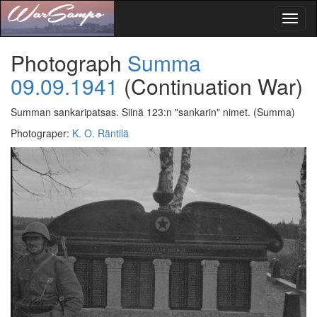
Toggl
naviga
Photograph
Summa
09.09.1941
(Continuation War)
Summan sankaripatsas. Siinä 123:n "sankarin" nimet.
(Summa)
Photograper
:
K. O. Räntilä