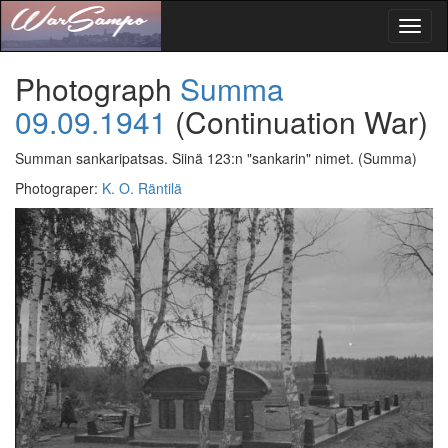
Toggl
naviga
Photograph
Summa
09.09.1941
(Continuation War)
Summan sankaripatsas. Siinä 123:n "sankarin" nimet.
(Summa)
Photograper
:
K. O. Räntilä