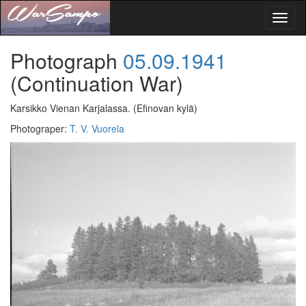
Toggl
naviga
Photograph
05.09.1941
(Continuation War)
Karsikko Vienan Karjalassa.
(Efinovan kylä)
Photograper
:
T. V. Vuorela