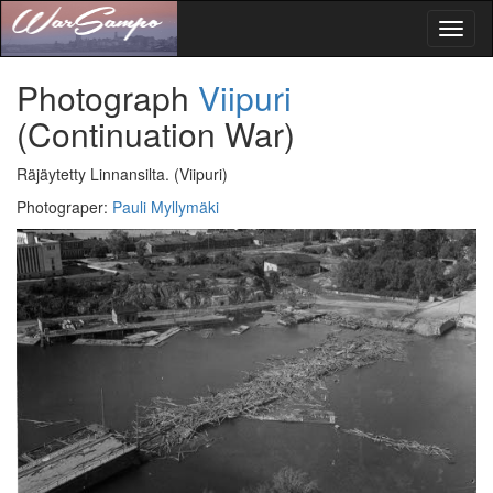
Toggl
naviga
Photograph
Viipuri
(Continuation War)
Räjäytetty Linnansilta.
(Viipuri)
Photograper
:
Pauli Myllymäki