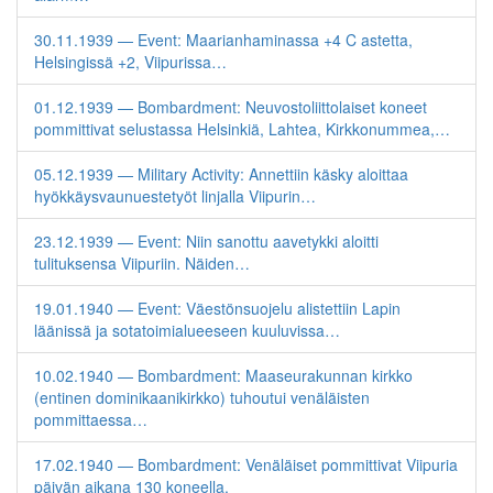
30.11.1939 — Event: Maarianhaminassa +4 C astetta,
Helsingissä +2, Viipurissa…
01.12.1939 — Bombardment: Neuvostoliittolaiset koneet
pommittivat selustassa Helsinkiä, Lahtea, Kirkkonummea,…
05.12.1939 — Military Activity: Annettiin käsky aloittaa
hyökkäysvaunuestetyöt linjalla Viipurin…
23.12.1939 — Event: Niin sanottu aavetykki aloitti
tulituksensa Viipuriin. Näiden…
19.01.1940 — Event: Väestönsuojelu alistettiin Lapin
läänissä ja sotatoimialueeseen kuuluvissa…
10.02.1940 — Bombardment: Maaseurakunnan kirkko
(entinen dominikaanikirkko) tuhoutui venäläisten
pommittaessa…
17.02.1940 — Bombardment: Venäläiset pommittivat Viipuria
päivän aikana 130 koneella.