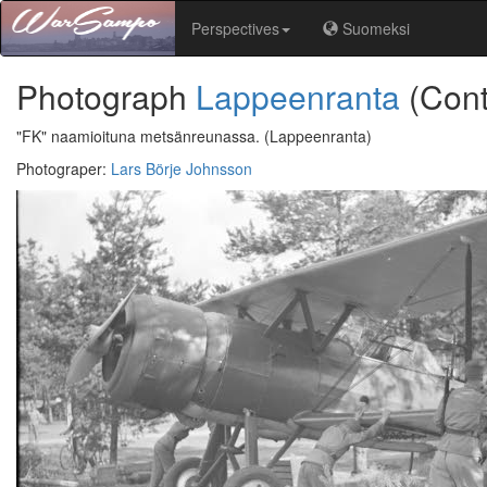
Perspectives
Suomeksi
Photograph
Lappeenranta
(Cont
"FK" naamioituna metsänreunassa.
(Lappeenranta)
Photograper
:
Lars Börje Johnsson