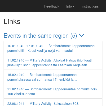
Feedback
Info
Instructions
Links
Events in the same region (5)
16.01.1940–17.01.1940 — Bombardment: Lappeenrantaa
pommitettiin. Kuusi kuoli ja neljä vammautui.
11.02.1940 — Military Activity: Aikoivat Ratsuväkiprikaatin
junakuljetukset Lappeenrannasta Laatokan Karjalaan.
15.02.1940 — Bombardment: Lappeenrannan
pommituksessa sai surmansa 17 henkilöä ja…
21.02.1940 — Bombardment: Lappeenrantaa pommitti noin
100 viholliskonetta.
22.06.1944 — Military Activity: Saksalainen 303.