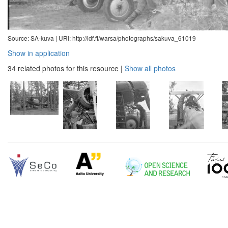
Source: SA-kuva |
URI: http://ldf.fi/warsa/photographs/sakuva_61019
Show in application
34 related photos for this resource
|
Show all photos