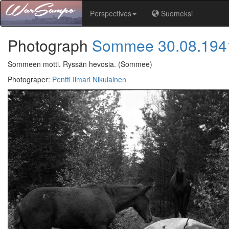
Perspectives
Suomeksi
Photograph
Sommee
30.08.194
Sommeen motti. Ryssän hevosia.
(Sommee)
Photograper
:
Pentti Ilmari Nikulainen