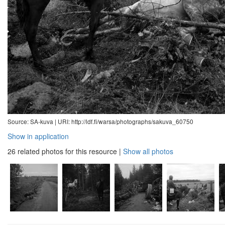
Source: SA-kuva |
URI: http://ldf.fi/warsa/photographs/sakuva_60750
Show in application
26 related photos for this resource
|
Show all photos